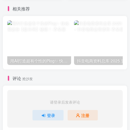
相关推荐
用AI打造超有个性的Plog✨ 快收藏这份【提示词】秘籍！
抖音电商资料
评论
抢沙发
请登录后发表评论
登录
注册