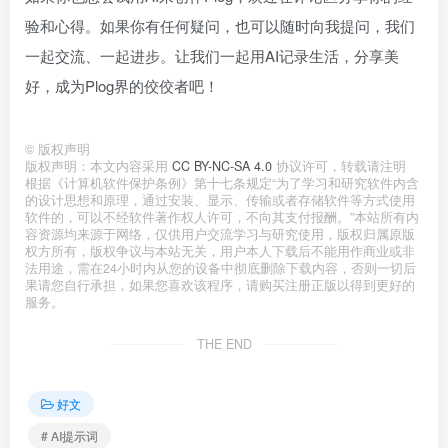
验和心得。如果你有任何疑问，也可以随时向我提问，我们
一起交流、一起进步。让我们一起用AI记录生活，分享美
好，成为Plog界的佼佼者吧！
©
版权声明
版权声明：本文内容采用
CC BY-NC-SA 4.0
协议许可，转载请注明
根据《计算机软件保护条例》第十七条规定“为了学习和研究软件内含
的设计思想和原理，通过安装、显示、传输或者存储软件等方式使用
软件的，可以不经软件著作权人许可，不向其支付报酬。”本站所有内
容资源均来源于网络，仅供用户交流学习与研究使用，版权归属原版
权方所有，版权争议与本站无关，用户本人下载后不能用作商业或非
法用途，需在24小时内从您的设备中彻底删除下载内容，否则一切后
果请您自行承担，如果您喜欢该程序，请购买注册正版以得到更好的
服务。
THE END
好文
# AI提示词