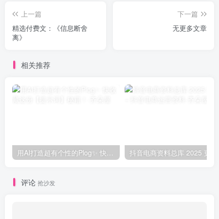
上一篇
下一篇
精选付费文：《信息断舍
无更多文章
离》
相关推荐
用AI打造超有个性的Plog✨ 快收藏这份【提示词】秘籍！
抖音电商资料
评论
抢沙发