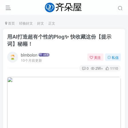
首页
经验好文
好文
正文
用AI打造超有个性的Plog✨ 快收藏这份【提示
词】秘籍！
blmbolon
关注
私信
10个月前更新
0
2W+
1110