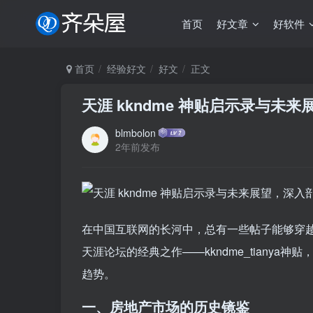
首页
好文章
好软件
首页
经验好文
好文
正文
天涯 kkndme 神贴启示录与未
blmbolon
2年前发布
在中国互联网的长河中，总有一些帖子能够穿
天涯论坛的经典之作——kkndme_tiany
趋势。
一、房地产市场的历史镜鉴