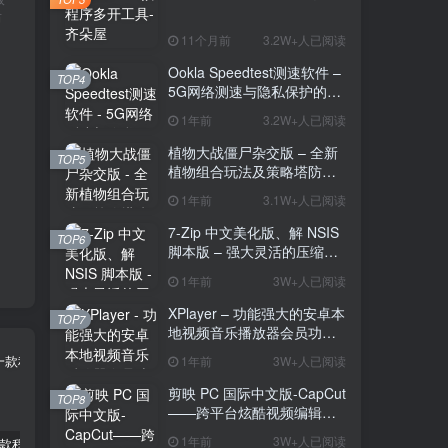
后
11个月前
3.2W+人已阅读
Ookla Speedtest测速软件 –
TOP4
5G网络测速与隐私保护的多
功能工具
1年前
3.2W+人已阅读
植物大战僵尸杂交版 – 全新
TOP5
植物组合玩法及策略塔防的
魅力
1年前
3.1W+人已阅读
7-Zip 中文美化版、解 NSIS
TOP6
脚本版 – 强大灵活的压缩与
解压工具
1年前
3W+人已阅读
XPlayer – 功能强大的安卓本
TOP7
地视频音乐播放器会员功能
解锁版
1年前
3W+人已阅读
剪映 PC 国际中文版-CapCut
TOP8
——跨平台炫酷视频编辑与
海量素材资源
1年前
3W+人已阅读
2Box – 一款程序多开工具
Ookla Speedtest测速软件 – 5G网络测速与隐私保护的多功能工具
植物大战僵尸杂交版 – 全新植物组合玩法及策略塔防的魅力