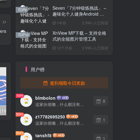
Seven「7分钟锻炼挑战」 –
TOP9
趣味化个人健身Android 直
装解锁完整版
篇
1年前
2.9W+人已阅读
rs
XnView MP下载 – 支持全格
TOP10
式的全能图片管理工具
12个月前
2.9W+人已阅读
用户榜
签到领取今日奖励
TOP1
blmbolon
8
这家伙很懒，什么都没有写...
天涯神贴：回顾1999~2024年度天涯社区热门话题，专注于收集和展示天涯社区年度热门帖子的在线平台
好文分享:房子回到白菜价，这些城市正在‘鹤岗化’
TOP2
z17782695250
1
这家伙很懒，什么都没有写...
TOP3
tanshf8
1