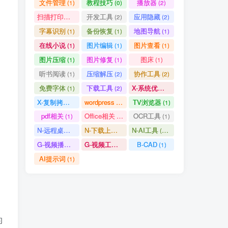
文件管理
教程技巧
播放器
(1)
(0)
(2)
(1)
(1)
(2)
扫描打印软件
开发工具
应用隐藏
(1)
(2)
(2)
(1)
(3)
(1)
字幕识别
备份恢复
地图导航
(1)
(1)
(1)
(4)
(1)
(2)
在线小说
图片编辑
图片查看
(1)
(1)
(1)
(9)
(1)
(1)
图片压缩
图片修复
图床
(1)
(1)
(1)
(1)
(1)
(1)
听书阅读
压缩解压
协作工具
(1)
(2)
(2)
(3)
(1)
(1)
免费字体
下载工具
X-系统优化
(1)
(2)
(1)
(1)
(1)
(1)
X-复制拷贝
wordpress
TV浏览器
(1)
(3)
(1)
(5)
(1)
(1)
pdf相关
Office相关
OCR工具
(1)
(3)
(1)
(1)
(2)
(1)
N-远程桌面
N-下载上传
N-AI工具
(0)
(1)
(37)
(1)
(1)
(5)
G-视频播放
G-视频工具
B-CAD
(2)
(1)
(1)
(1)
(4)
(1)
AI提示词
(1)
(1)
(1)
(1)
(1)
(0)
(2)
(1)
(2)
(2)
(1)
(1)
(1)
的
(1)
(1)
(1)