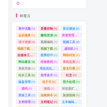
标签云
高中试题
音量控制
音乐播放
(1)
(1)
(2)
运动健身
赚钱资源
资源管理器
(1)
(3)
(1)
设计资源
视频编辑
视频工具
(4)
(1)
(2)
视频下载工具
视频下载
虚拟机
(9)
(1)
(1)
自媒体工具
股票软件
网络转发
(1)
(1)
(1)
网站建设
经验教程
系统监测
(3)
(1)
(1)
HI！请登录
系统升级
系统优化清理
签名印章
(1)
(1)
(1)
站长工具
程序多开
社交
(5)
(1)
(1)
登录
注册
磁盘管理
电子书
照片处理
(1)
(2)
(1)
源码
游戏
浏览器扩展
(1)
(1)
(5)
测速工具
油猴脚本
旅游指南
(1)
(4)
(1)
文档管理
文档笔记
文本编辑器
(1)
(1)
(1)