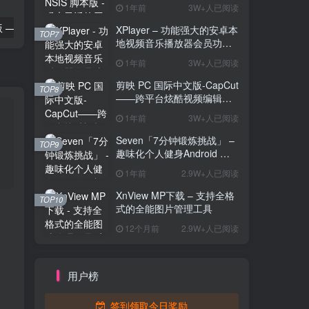
解压工具
1年前
3W+人已阅读
千千静听收藏版 —— 集成多歌词服务器的经典音乐播放器
SubtitleEdit – 免费且功能强大的字幕编辑工具
XPlayer – 功能强大的安卓本
TOP7
地视频音乐播放器会员功能
解锁版
1年前
3W+人已阅读
剪映 PC 国际中文版-CapCut
TOP8
——跨平台炫酷视频编辑与
海量素材资源
1年前
3W+人已阅读
Seven「7分钟锻炼挑战」 –
TOP9
趣味化个人健身Android 直
装解锁完整版
1年前
2.9W+人已阅读
XnView MP下载 – 支持全格
TOP10
式的全能图片管理工具
12个月前
2.9W+人已阅读
用户榜
签到领取今日奖励