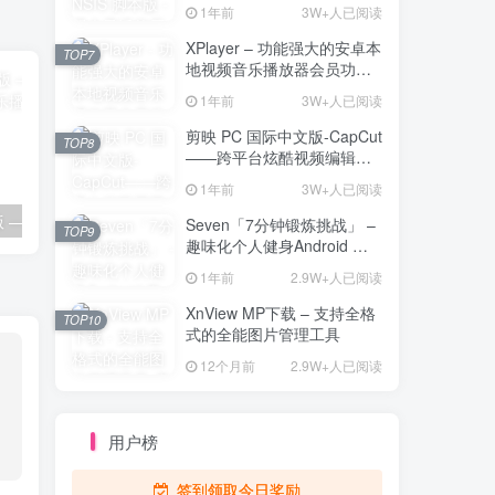
解压工具
1年前
3W+人已阅读
XPlayer – 功能强大的安卓本
TOP7
地视频音乐播放器会员功能
解锁版
1年前
3W+人已阅读
剪映 PC 国际中文版-CapCut
TOP8
——跨平台炫酷视频编辑与
海量素材资源
1年前
3W+人已阅读
千千静听收藏版 —— 集成多歌词服务器的经典音乐播放器
SubtitleEdit – 免费且功能强大的字幕编辑工具
Seven「7分钟锻炼挑战」 –
TOP9
趣味化个人健身Android 直
装解锁完整版
1年前
2.9W+人已阅读
XnView MP下载 – 支持全格
TOP10
式的全能图片管理工具
12个月前
2.9W+人已阅读
用户榜
签到领取今日奖励