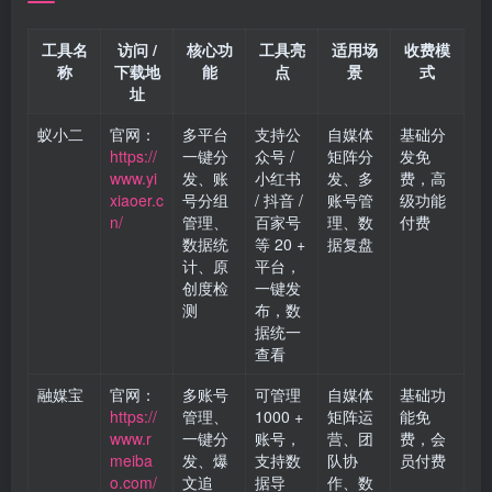
工具名
访问 /
核心功
工具亮
适用场
收费模
称
下载地
能
点
景
式
址
蚁小二
官网：
多平台
支持公
自媒体
基础分
https://
一键分
众号 /
矩阵分
发免
www.yi
发、账
小红书
发、多
费，高
xiaoer.c
号分组
/ 抖音 /
账号管
级功能
n/
管理、
百家号
理、数
付费
数据统
等 20 +
据复盘
计、原
平台，
创度检
一键发
测
布，数
据统一
查看
融媒宝
官网：
多账号
可管理
自媒体
基础功
https://
管理、
1000 +
矩阵运
能免
www.r
一键分
账号，
营、团
费，会
meiba
发、爆
支持数
队协
员付费
o.com/
文追
据导
作、数