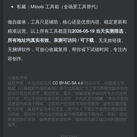
私藏：Mtools 工具箱（全场景工具替代）
做自媒体，工具只是辅助，核心还是优质内容、稳定更新和
精准运营。以上所有工具都是我
2026-05-19 当天实测筛选
，
所有地址均真实有效、亲测可访问 / 可下载
，无无效链接、
无捆绑软件，可放心收藏复用，帮你省下试错时间，专注内
容创作。
©
版权声明
版权声明：本文内容采用
CC BY-NC-SA 4.0
协议许可，转载请注明
根据《计算机软件保护条例》第十七条规定“为了学习和研究软件内含
的设计思想和原理，通过安装、显示、传输或者存储软件等方式使用
软件的，可以不经软件著作权人许可，不向其支付报酬。”本站所有内
容资源均来源于网络，仅供用户交流学习与研究使用，版权归属原版
权方所有，版权争议与本站无关，用户本人下载后不能用作商业或非
法用途，需在24小时内从您的设备中彻底删除下载内容，否则一切后
果请您自行承担，如果您喜欢该程序，请购买注册正版以得到更好的
服务。