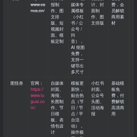
www.ca
报制
媒体专
计、封
费，会
nva.cn/
作、图
属模板
面制
员解锁
文排
（小红
作、图
商用素
版、短
书 / 公
文排版
材
视频封
众号 /
面、模
抖
板定制
音），
AI 抠图
免费，
支持一
键导出
多尺寸
图怪兽
官网：
自媒体
模板更
小红书
基础模
https://
封面、
新快，
封面、
板免
www.tu
海报、
贴合热
公众号
费，付
guai.co
长图制
点（节
头图、
费解锁
m/
作、节
日 / 节
活动海
高清商
日模
点 / 平
报
用
板、表
台活
情包设
动），
计
操作极