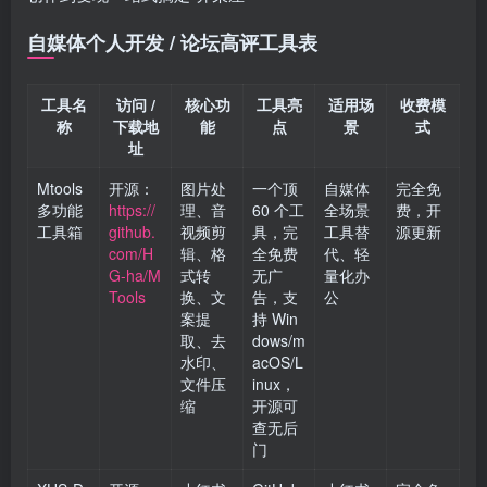
自媒体个人开发 / 论坛高评工具表
工具名
访问 /
核心功
工具亮
适用场
收费模
称
下载地
能
点
景
式
址
Mtools
开源：
图片处
一个顶
自媒体
完全免
多功能
https://
理、音
60 个工
全场景
费，开
工具箱
github.
视频剪
具，完
工具替
源更新
com/H
辑、格
全免费
代、轻
G-ha/M
式转
无广
量化办
Tools
换、文
告，支
公
案提
持 Win
取、去
dows/m
水印、
acOS/L
文件压
inux，
缩
开源可
查无后
门