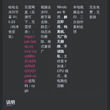
哈哈去
百度网
视频去
Windo
本地视
完全免
水印字
盘（实
水印、
ws 专
频去水
费，无
幕 V1.
测可
硬字幕
用，
解
印、二
套路
0.23
下，无
去除、
压即
次创作
（纯净
需登
静态 /
用、纯
素材处
免安
录）：
动态水
离线、
理
装）
https://
印擦
无广告
pan.bai
除、格
无捆
du.co
式兼容
绑、不
m/s/1cs
广
读隐
vzMKn
私
；支
ZLt4ZK
持显卡
xbRaD
加速 /
QY2Q?
CPU 模
pwd=cy
式，老
gb
提取
电脑也
码：cy
流畅
gb
说明