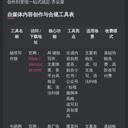
自媒体内容创作与合规工具表
工具名
访问 /
核心功
工具亮
适用场
收费模
称
下载地
能
点
景
式
址
秘塔写
官网：
AI 辅助
生成内
文案初
基础功
作猫
https://
写作、
容自然
稿生
能免
xiezuoc
文案降
度高，
成、旧
费，高
at.com/
重、多
贴合小
文改
阶改写
平台风
红书 /
写、语
付费
格适
公众号
法纠错
配、语
/ 短视
法纠错
频脚本
风格，
改写后
原创度
高
句易网
官网：
新广告
覆盖抖
文案发
基础检