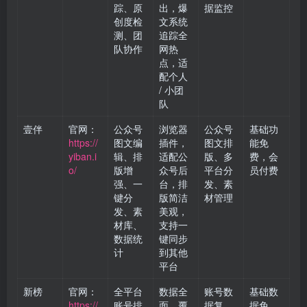
踪、原
出，爆
据监控
创度检
文系统
测、团
追踪全
队协作
网热
点，适
配个人
/ 小团
队
壹伴
官网：
公众号
浏览器
公众号
基础功
https://
图文编
插件，
图文排
能免
yiban.i
辑、排
适配公
版、多
费，会
o/
版增
众号后
平台分
员付费
强、一
台，排
发、素
键分
版简洁
材管理
发、素
美观，
材库、
支持一
数据统
键同步
计
到其他
平台
新榜
官网：
全平台
数据全
账号数
基础数
https://
账号排
面，覆
据复
据免