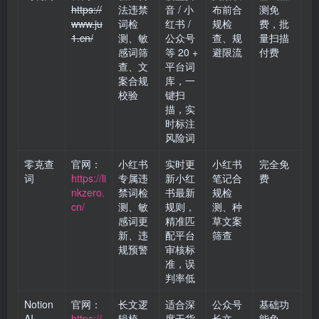
https://
法违禁
音 / 小
布前合
测免
www.ju
词检
红书 /
规检
费，批
1.cn/
测、敏
公众号
查、规
量扫描
感词筛
等 20 +
避限流
付费
查、文
平台词
案合规
库，一
校验
键扫
描，实
时标注
风险词
零克查
官网：
小红书
实时更
小红书
完全免
词
https://li
专属违
新小红
笔记合
费
nkzero.
禁词检
书最新
规检
cn/
测、敏
规则，
测、种
感词更
精准匹
草文案
新、违
配平台
筛查
规预警
审核标
准，误
判率低
Notion
官网：
长文逻
适合深
公众号
基础功
AI
https://
辑梳
度干货
长文、
能免