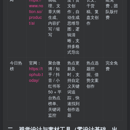
www.no
理、文
文创
干货
费，团
tion.so/
章大纲
作，自
稿、复
队版付
produc
生成、
动生成
盘文创
费
t/ai
内容扩
思维导
作
写 / 缩
图，逻
写
辑清
晰，支
持多格
式导出
今日热
官网：
聚合微
热点更
热点选
完全免
榜
https://t
博 / 知
新及
题挖
费
ophub.t
乎 / 抖
时，支
掘、借
oday/
音 / 小
持自定
势文案
红书等
义关键
创作
50 + 平
词追
台热点
踪，快
榜单、
速找到
关键词
创作选
监控
题
二、视觉设计与素材工具（零设计基础，出