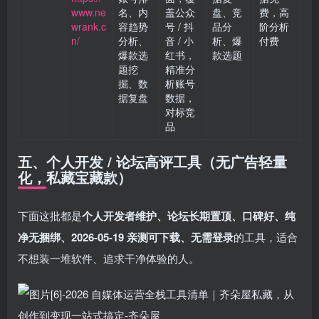
www.ne
名、内
盖公众
盘、竞
费，高
wrank.c
容趋势
号 / 抖
品分
阶分析
n/
分析、
音 / 小
析、爆
付费
爆款选
红书，
款选题
题挖
精准分
掘、数
析账号
据复盘
数据，
对标竞
品
五、个人开发 / 论坛高评工具（无广告轻量
化，私藏宝藏款）
下面这批都是
个人开发者维护、论坛长期置顶、口碑好、纯
净无捆绑、2026-05-19 亲测可下载、无需登录
的工具，适合
不想装一堆软件、追求干净体验的人。