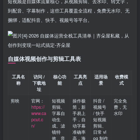
短视频是自媒体流量核心，从视频剪辑、去水印、转文字，
到配音、字幕制作，这些工具覆盖全流程，免费无水印、无
捆绑，适配抖音、快手、视频号等平台。
自媒体视频创作与剪辑工具表
工具名
访问 /
核心功
工具亮
适用场
收费模
称
下载地
能
点
景
式
址
剪映
官网：
短视频
操作极
抖音 /
完全免
https://
剪辑、
简，新
视频号
费，无
www.ca
字幕自
手易上
/ 快手
水印
pcut.c
动生
手，自
短视频
n/
成、滤
动字幕
剪辑、
镜特
准确率
日常 vl
效、音
高，海
og 制作