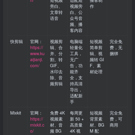
n/
短视频
适配短
播客制
旁白、
视频旁
作
文章转
白、公
语音
众号音
频、播
客内容
快剪辑
官网：
视频剪
电脑端
短视频
完全免
https://
辑、合
轻量化
简单剪
费，无
www.ku
并、分
工具，
辑、视
捆绑
aijianji.
割、转
无广
频转 GI
com/
GIF、
告，功
F、素
水印去
能齐
材处理
除、音
全，支
频剪辑
持高清
导出，
适配新
手
Mixkit
官网：
免费 4K
每周更
短视频
完全免
https://
视频素
新 50 +
背景素
费，可
mixkit.c
材、音
高质量
材、BG
商用
o/
频 BG
4K 视
M 配