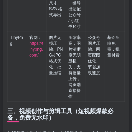
尺寸、
一键导
SVG 格
出适配
式导出
公众号
/ 小红
书尺寸
TinyPn
官网：
图片无
压缩率
公众号
基础压
g
https://t
损压
高，图
图片压
缩免
inypng.
缩、PN
片清晰
缩、网
费，批
com/
G/JPG
度无明
页配图
量付费
格式优
显损
优化、
化、批
失，支
节省加
量压缩
持批量
载速度
上传，
网页端
直接操
作
三、视频创作与剪辑工具（短视频爆款必
备，免费无水印）