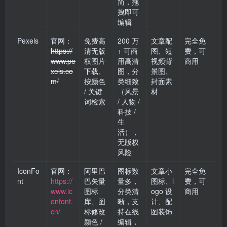
简，拖
拽即可
编辑
Pexels
官网：
免费高
200 万
文章配
完全免
https://
清无版
+ 可商
图、短
费，可
www.pe
权图片
用高清
视频背
商用
xels.co
下载、
图，分
景图、
m/
按颜色
类细致
封面素
/ 关键
（风景
材
词检索
/ 人物 /
科技 /
生
活），
无版权
风险
IconFo
官网：
阿里巴
图标数
文章小
完全免
nt
https://
巴矢量
量多，
图标、l
费，可
www.ic
图标
分类清
ogo 设
商用
onfont.
库、图
晰，支
计、配
cn/
标修改
持在线
图装饰
颜色 /
编辑，