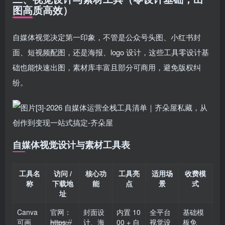
图高质高效）
自媒体视觉决定第一印象，不管是公众号头图、小红书封
面、短视频配图，还是海报、logo 设计，这些工具零设计基
础也能快速出图，素材库丰富且部分可商用，避免版权纠
纷。
自媒体视觉设计与素材工具表
工具名
访问 /
核心功
工具亮
适用场
收费模
称
下载地
能
点
景
式
址
Canva
官网：
封面设
内置 10
全平台
基础模
可画
https://
计、海
00 + 自
视觉设
板免