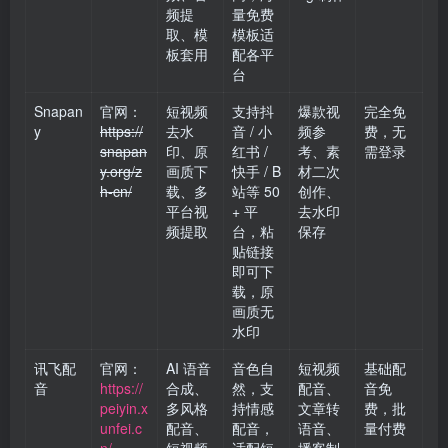
频提
量免费
取、模
模板适
板套用
配各平
台
Snapan
官网：
短视频
支持抖
爆款视
完全免
y
https://
去水
音 / 小
频参
费，无
snapan
印、原
红书 /
考、素
需登录
y.org/z
画质下
快手 / B
材二次
h-cn/
载、多
站等 50
创作、
平台视
+ 平
去水印
频提取
台，粘
保存
贴链接
即可下
载，原
画质无
水印
讯飞配
官网：
AI 语音
音色自
短视频
基础配
音
https://
合成、
然，支
配音、
音免
peiyin.x
多风格
持情感
文章转
费，批
unfei.c
配音、
配音，
语音、
量付费