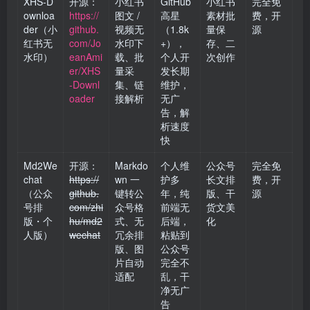
XHS‑D
开源：
小红书
GitHub
小红书
完全免
ownloa
https://
图文 /
高星
素材批
费，开
der（小
github.
视频无
（1.8k
量保
源
红书无
com/Jo
水印下
+），
存、二
水印）
eanAmi
载、批
个人开
次创作
er/XHS
量采
发长期
-Downl
集、链
维护，
oader
接解析
无广
告，解
析速度
快
Md2We
开源：
Markdo
个人维
公众号
完全免
chat
https://
wn 一
护多
长文排
费，开
（公众
github.
键转公
年，纯
版、干
源
号排
com/zhi
众号格
前端无
货文美
版・个
hu/md2
式、无
后端，
化
人版）
wechat
冗余排
粘贴到
版、图
公众号
片自动
完全不
适配
乱，干
净无广
告