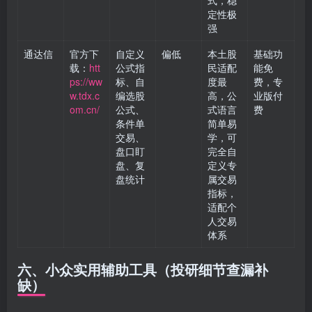
式，稳
定性极
强
通达信
官方下
自定义
偏低
本土股
基础功
载：
htt
公式指
民适配
能免
ps://ww
标、自
度最
费，专
w.tdx.c
编选股
高，公
业版付
om.cn/
公式、
式语言
费
条件单
简单易
交易、
学，可
盘口盯
完全自
盘、复
定义专
盘统计
属交易
指标，
适配个
人交易
体系
六、小众实用辅助工具（投研细节查漏补
缺）