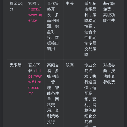
掘金Uq
官网：
量化策
中等
适配多
基础版
er
https://
略开
市场品
免费，
www.uq
发、多
种，策
高级功
er.io/
品种回
略稳定
能付费
测、实
性强，
盘对
适合个
接、数
性化定
据接口
制专属
调用
交易策
略
无限易
官方下
高频交
较高
专业交
对接券
载：
htt
易、多
易终
商，按
ps://ww
账户统
端，执
功能套
w.51tra
一管
行速度
餐收费
der.co
理、智
快，适
m/
能条件
配高
单、网
频、套
格交
利、网
易、套
格等精
利策略
细化交
执行
易模