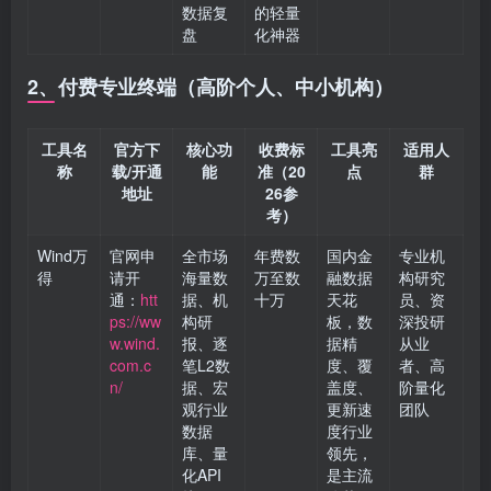
数据复
的轻量
盘
化神器
2、付费专业终端（高阶个人、中小机构）
工具名
官方下
核心功
收费标
工具亮
适用人
称
载/开通
能
准（20
点
群
地址
26参
考）
Wind万
官网申
全市场
年费数
国内金
专业机
得
请开
海量数
万至数
融数据
构研究
通：
htt
据、机
十万
天花
员、资
ps://ww
构研
板，数
深投研
w.wind.
报、逐
据精
从业
com.c
笔L2数
度、覆
者、高
n/
据、宏
盖度、
阶量化
观行业
更新速
团队
数据
度行业
库、量
领先，
化API
是主流