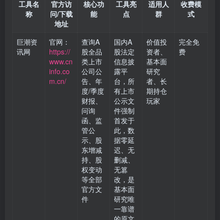
工具名
官方访
核心功
工具亮
适用人
收费模
称
问/下载
能
点
群
式
地址
巨潮资
官网：
查询A
国内A
价值投
完全免
讯网
https://
股全品
股法定
资者、
费
www.cn
类上市
信息披
基本面
info.co
公司公
露平
研究
m.cn/
告、年
台，所
者、长
度/季度
有上市
期持仓
财报、
公示文
玩家
问询
件强制
函、监
首发于
管公
此，数
示、股
据零延
东增减
迟、无
持、股
删减、
权变动
无篡
等全部
改，是
官方文
基本面
件
研究唯
一靠谱
的原文