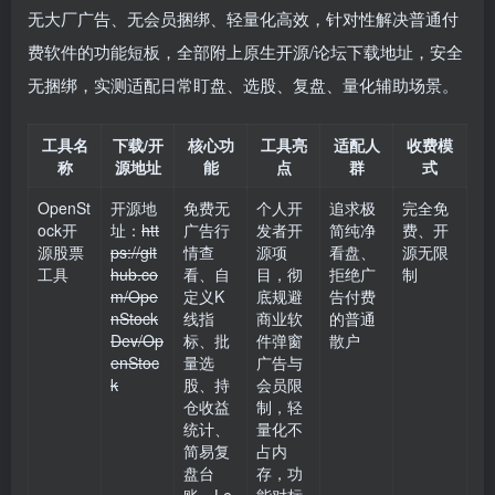
无大厂广告、无会员捆绑、轻量化高效，针对性解决普通付
费软件的功能短板，全部附上原生开源/论坛下载地址，安全
无捆绑，实测适配日常盯盘、选股、复盘、量化辅助场景。
工具名
下载/开
核心功
工具亮
适配人
收费模
称
源地址
能
点
群
式
OpenSt
开源地
免费无
个人开
追求极
完全免
ock开
址：
htt
广告行
发者开
简纯净
费、开
源股票
ps://git
情查
源项
看盘、
源无限
工具
hub.co
看、自
目，彻
拒绝广
制
m/Ope
定义K
底规避
告付费
nStock
线指
商业软
的普通
Dev/Op
标、批
件弹窗
散户
enStoc
量选
广告与
k
股、持
会员限
仓收益
制，轻
统计、
量化不
简易复
占内
盘台
存，功