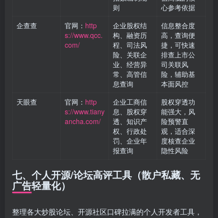
则
心参考依据
企查查
官网：
http
企业股权结
信息整合度
s://www.qcc.
构、融资历
高，查询便
com/
程、司法风
捷，可快速
险、关联企
排查上市公
业、经营异
司关联风
常、高管信
险，辅助基
息查询
本面风控
天眼查
官网：
http
企业工商信
股权穿透功
s://www.tiany
息、股权穿
能强大，风
ancha.com/
透、知识产
险预警直
权、行政处
观，适合深
罚、企业年
度核查企业
报查询
隐性风险
七、个人开源/论坛高评工具（散户私藏、无
广告轻量化）
整理各大炒股论坛、开源社区口碑拉满的个人开发者工具，