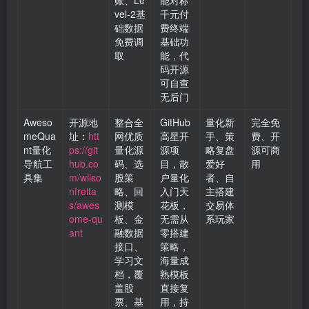
账、Le
能对标
vel-2基
千元付
础数据
费终端
免费调
基础功
取
能，代
码开源
可自查
无后门
Aweso
开源地
整合全
GitHub
量化新
完全免
meQua
址：
htt
网优质
高星开
手、策
费、开
nt量化
ps://git
量化源
源项
略复盘
源可商
导航工
hub.co
码、选
目，散
爱好
用
具集
m/wilso
股策
户量化
者、自
nfreita
略、回
入门天
主搭建
s/awes
测模
花板，
交易体
ome-qu
板、金
无需从
系玩家
ant
融数据
零搭建
接口、
策略，
学习文
海量成
档，覆
熟模板
盖股
直接复
票、基
用，持