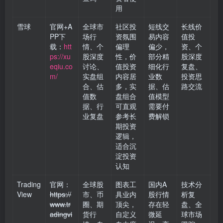
用
雪球
官网+A
全球市
社区投
短线交
长线价
PP下
场行
资氛围
易内容
值投
载：
htt
情、个
偏理
偏少，
资、个
ps://xu
股深度
性，价
部分精
股深度
eqiu.co
讨论、
值投资
细化行
复盘、
m/
实盘组
内容居
业数
投资思
合、估
多，实
据、估
路交流
值数
盘组合
值模型
据、行
可直观
需要付
业复盘
参考长
费解锁
期投资
逻辑，
适合沉
淀投资
认知
Trading
官网：
全球股
图表工
国内A
技术分
View
https://
市、币
具业内
股行情
析复
www.tr
圈、期
顶尖，
存在轻
盘、全
adingvi
货行
自定义
微延
球市场