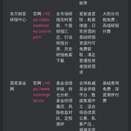
效率
东方财富
官网：
htt
全市场研
更新速度
大部分功
研报中心
ps://data.
报实时更
快，检索
能免费，
eastmon
新、个股
便捷，日
高端研报
ey.com/re
研报汇
常所需的
付费
port/
总、行业
基础研报
研报分
资源均可
类、历史
免费获
研报检索
取，满足
下载
普通投资
者投研需
求
晨星基金
官网：
htt
基金业绩
全球权威
基础查询
网
ps://www.
评级、持
基金评级
免费，深
mornings
仓分析、
平台，数
度测评付
tar.cn/
基金经理
据客观中
费
履历、风
立，适合
险收益对
筛选优质
比、定投
公募、私
测评
募产品，
规避劣质