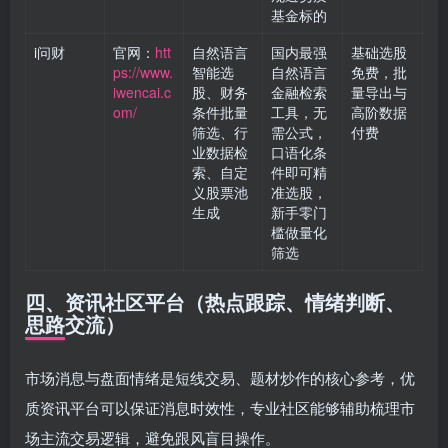
基金标的
i问财
官网：
htt
自然语言
国内最强
基础选股
ps://www.
智能选
自然语言
免费，批
iwencai.c
股、财务
金融检索
量导出与
om/
条件批量
工具，无
高阶数据
筛选、行
需公式，
付费
业数据检
口语化条
索、自定
件即可精
义股票池
准选股，
生成
新手零门
槛做量化
筛选
四、资讯社区平台（热点跟踪、情绪判断、
思路交流）
市场消息与盘面情绪是短线交易、题材炒作的核心参考，优
质资讯平台可以保证消息时效性，专业社区能够辅助梳理市
场主流交易逻辑，避免跟风盲目操作。