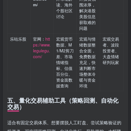
m/
读、海外
围浓厚，
个股社区
解决港股
讨论
美股信息
获取难的
问题
乐咕乐股
官网：
htt
宏观货币
宏观与情
宏观交易
ps://www.
数据、M
绪数据整
者、波段
legulegu.
1/M2剪刀
合全面，
投资者、
com/
差、市场
免费数据
大盘情绪
情绪指
充足，快
研判玩家
标、估值
速判断市
百分位、
场整体冷
资金面数
暖与资金
据查询
环境
五、量化交易辅助工具（策略回测、自动化
交易）
适合有固定交易体系、想要摆脱人工盯盘、尝试策略验证的