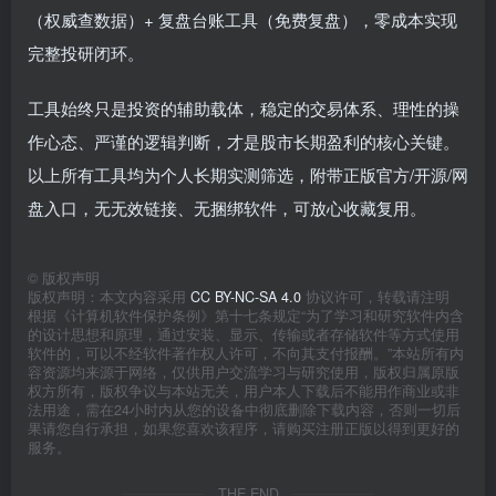
（权威查数据）+ 复盘台账工具（免费复盘），零成本实现
完整投研闭环。
工具始终只是投资的辅助载体，稳定的交易体系、理性的操
作心态、严谨的逻辑判断，才是股市长期盈利的核心关键。
以上所有工具均为个人长期实测筛选，附带正版官方/开源/网
盘入口，无无效链接、无捆绑软件，可放心收藏复用。
©
版权声明
版权声明：本文内容采用
CC BY-NC-SA 4.0
协议许可，转载请注明
根据《计算机软件保护条例》第十七条规定“为了学习和研究软件内含
的设计思想和原理，通过安装、显示、传输或者存储软件等方式使用
软件的，可以不经软件著作权人许可，不向其支付报酬。”本站所有内
容资源均来源于网络，仅供用户交流学习与研究使用，版权归属原版
权方所有，版权争议与本站无关，用户本人下载后不能用作商业或非
法用途，需在24小时内从您的设备中彻底删除下载内容，否则一切后
果请您自行承担，如果您喜欢该程序，请购买注册正版以得到更好的
服务。
THE END