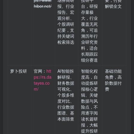
ps://www.
场券商研
投研平
要，付费
hibor.net/
报、行业
台，研报
解锁全文
报告、宏
存量极
观分析、
大，行业
个股调研
覆盖无死
纪要，支
角，可追
持关键词
溯历年行
检索筛选
业研究资
料，适合
长期跟踪
细分赛道
萝卜投研
官网：
htt
AI智能拆
智能化程
基础功能
ps://rs.da
解研报、
度高，自
免费，高
tayes.co
财务数据
动提炼研
阶数据付
m/
可视化、
报核心逻
费
个股多维
辑、关键
度对比、
数据与风
行业数据
险点，不
图谱、基
用逐字阅
本面筛查
读长篇研
报，大幅
提升投研