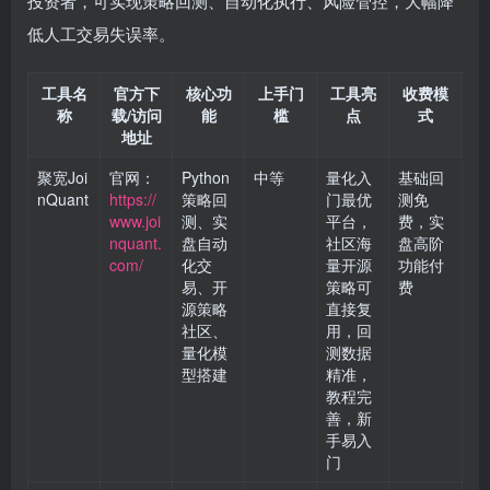
投资者，可实现策略回测、自动化执行、风险管控，大幅降
低人工交易失误率。
工具名
官方下
核心功
上手门
工具亮
收费模
称
载/访问
能
槛
点
式
地址
聚宽Joi
官网：
Python
中等
量化入
基础回
nQuant
https://
策略回
门最优
测免
www.joi
测、实
平台，
费，实
nquant.
盘自动
社区海
盘高阶
com/
化交
量开源
功能付
易、开
策略可
费
源策略
直接复
社区、
用，回
量化模
测数据
型搭建
精准，
教程完
善，新
手易入
门