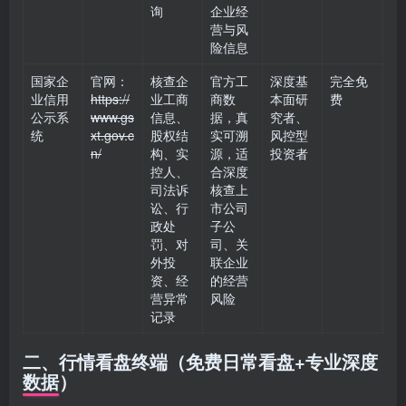
询
企业经
营与风
险信息
国家企
官网：
核查企
官方工
深度基
完全免
业信用
https://
业工商
商数
本面研
费
公示系
www.gs
信息、
据，真
究者、
统
xt.gov.c
股权结
实可溯
风控型
n/
构、实
源，适
投资者
控人、
合深度
司法诉
核查上
讼、行
市公司
政处
子公
罚、对
司、关
外投
联企业
资、经
的经营
营异常
风险
记录
二、行情看盘终端（免费日常看盘+专业深度
数据）