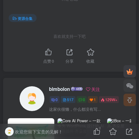
资源合集
喜欢就支持一下吧
点赞
0
分享
收藏
blmbolon
关注
0
517
0
1
129W+
这家伙很懒，什么都没有写...
0
欢迎您留下宝贵的见解！