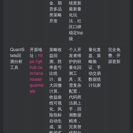
金、期
续更新
货多品
最新量
类策略
化玩
开发
法，社
区口碑
稳定top
级
QuantS
开源地
策略收
个人开
量化复
完全免
tats回
址：
htt
益回
发者维
盘、策
费、开
测分析
ps://git
测、胜
护的轻
略验
源更新
工具
hub.co
率盈亏
量化回
证、手
m/rana
比统
测工
动交易
roussi/
计、最
具，无
数据统
quantst
大回撤
需复杂
计玩家
ats
计算、
配置，
收益曲
代码简
线可视
洁易上
化、风
手，回
险指标
测数据
自动生
精准，
成、策
完美替
略优劣
代部分