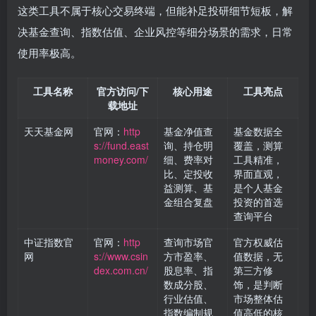
这类工具不属于核心交易终端，但能补足投研细节短板，解
决基金查询、指数估值、企业风控等细分场景的需求，日常
使用率极高。
工具名称
官方访问/下
核心用途
工具亮点
载地址
天天基金网
官网：
http
基金净值查
基金数据全
s://fund.east
询、持仓明
覆盖，测算
money.com/
细、费率对
工具精准，
比、定投收
界面直观，
益测算、基
是个人基金
金组合复盘
投资的首选
查询平台
中证指数官
官网：
http
查询市场官
官方权威估
网
s://www.csin
方市盈率、
值数据，无
dex.com.cn/
股息率、指
第三方修
数成分股、
饰，是判断
行业估值、
市场整体估
指数编制规
值高低的核