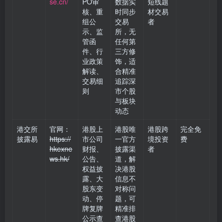
se.cn/
PO审
数据实
短线题
核、重
时同步
材交易
组公
交易
者
示、监
所，无
管函
任何第
件、行
三方修
业政策
饰，适
解读、
合精准
交易细
追踪深
则
市个股
与板块
动态
港交所
官网：
港股上
港股唯
港股跨
完全免
披露易
https://
市公司
一官方
境投资
费
hkexne
财报、
披露渠
者
ws.hk/
公告、
道，解
权益披
决港股
露、大
信息不
股东变
对称问
动、停
题，可
牌复牌
精准排
公示查
查港股