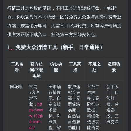
行情工具是炒股的基础，不同工具适配短线盯盘、中线持
仓、长线复盘等不同场景，区分免费大众版与高阶付费专业
终端，按需选择即可，无需盲目跟风付费。所有客户端均提
供官方正版下载入口，杜绝第三方捆绑安装包。
1、免费大众行情工具（新手、日常通用）
工具名
官方访
核心功
工具亮
不足之
适用场
称
问/下载
能
点
处
景
地址
同花顺
官网
全市场
散户适
平台广
新手入
+客户
行情展
配度最
告较
门、日
端下
示、自
高，界
多，高
常盯
载：
htt
定义技
面简洁
阶行业
盘、普
ps://ww
术指
易懂，
数据、
通选
w.10jqk
标、K
自然语
精细化
股、短
a.com.
线复
言选股
选股功
线交易
cn/
盘、智
功能门
能需要