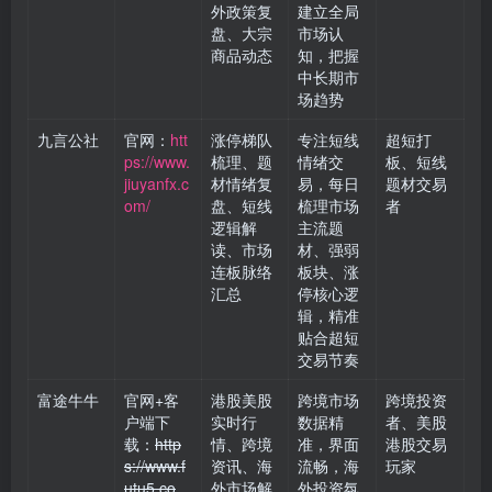
外政策复
建立全局
盘、大宗
市场认
商品动态
知，把握
中长期市
场趋势
九言公社
官网：
htt
涨停梯队
专注短线
超短打
ps://www.
梳理、题
情绪交
板、短线
jiuyanfx.c
材情绪复
易，每日
题材交易
om/
盘、短线
梳理市场
者
逻辑解
主流题
读、市场
材、强弱
连板脉络
板块、涨
汇总
停核心逻
辑，精准
贴合超短
交易节奏
富途牛牛
官网+客
港股美股
跨境市场
跨境投资
户端下
实时行
数据精
者、美股
载：
http
情、跨境
准，界面
港股交易
s://www.f
资讯、海
流畅，海
玩家
utu5.co
外市场解
外投资氛