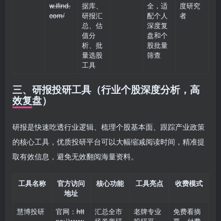
w.ifind.
据库、
全，适
度研究
com/
研报汇
配个人
者
总、估
深度复
值分
盘和个
析、批
股批量
量选股
筛查
工具
三、研报投研工具（行业个股深度分析，高
效复盘）
研报是快速吃透行业逻辑、梳理个股基本面、跟踪产业政策
的核心工具，优质投研平台可以大幅缩减阅读时间，精准提
取有效信息，避免无效翻阅海量资料。
工具名称
官方访问
核心功能
工具亮点
收费模式
地址
慧博投研
官网：
htt
汇总全市
老牌专业
免费看摘