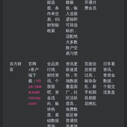
能选
槛极
开通付
股、条
低，输
费会员
件单交
入选股
易、i问
逻辑即
财智能
可筛选
检索
标的，
适配绝
大多数
散户交
易习惯
东方财
官网
全品类
资讯更
页面信
日常看
富
+客户
行情、
新速度
息密度
资讯、
端下
财经资
快，市
过高，
查资金
载：
htt
讯、个
场数据
板块杂
数据、
ps://ww
股股
覆盖面
乱，新
个股交
w.east
吧、资
广，社
手初期
流复盘
money.
金流
区活跃
容易眼
com/
向、板
度高，
花缭乱
块热
免费数
度、基
据足够
础数据
普通投
查询
资者使