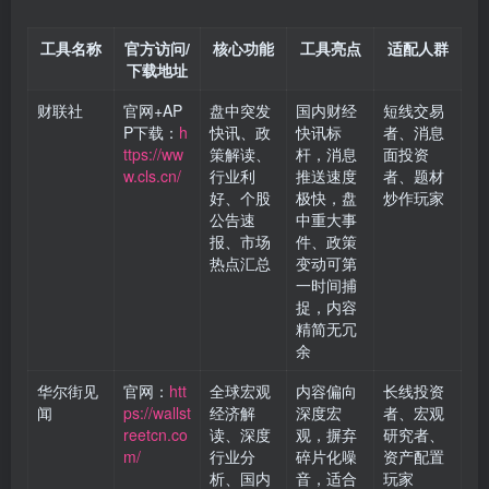
工具名称
官方访问/
核心功能
工具亮点
适配人群
下载地址
财联社
官网+AP
盘中突发
国内财经
短线交易
P下载：
h
快讯、政
快讯标
者、消息
ttps://ww
策解读、
杆，消息
面投资
w.cls.cn/
行业利
推送速度
者、题材
好、个股
极快，盘
炒作玩家
公告速
中重大事
报、市场
件、政策
热点汇总
变动可第
一时间捕
捉，内容
精简无冗
余
华尔街见
官网：
htt
全球宏观
内容偏向
长线投资
闻
ps://wallst
经济解
深度宏
者、宏观
reetcn.co
读、深度
观，摒弃
研究者、
m/
行业分
碎片化噪
资产配置
析、国内
音，适合
玩家