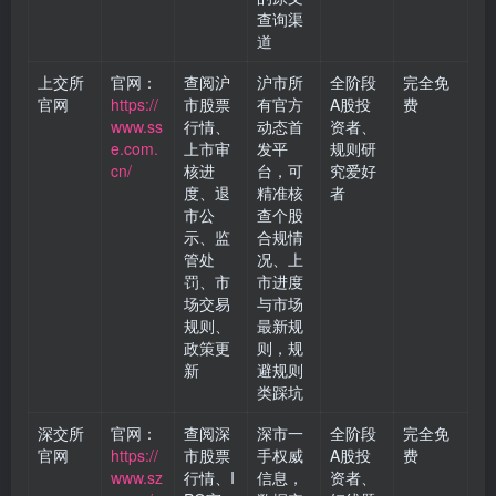
查询渠
道
上交所
官网：
查阅沪
沪市所
全阶段
完全免
官网
https://
市股票
有官方
A股投
费
www.ss
行情、
动态首
资者、
e.com.
上市审
发平
规则研
cn/
核进
台，可
究爱好
度、退
精准核
者
市公
查个股
示、监
合规情
管处
况、上
罚、市
市进度
场交易
与市场
规则、
最新规
政策更
则，规
新
避规则
类踩坑
深交所
官网：
查阅深
深市一
全阶段
完全免
官网
https://
市股票
手权威
A股投
费
www.sz
行情、I
信息，
资者、