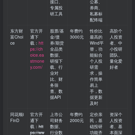
接口、
公募、
专属投
券商、
研工具
私募标
配终端
东方财
官方开
股票/基
年费约
性价比
高阶个
富Choi
通下
金/债
3000元
最高的
人投资
ce
载：
htt
券/期货
Wind平
者、中
ps://ch
全品类
替，功
小投研
oice.ea
数据、
能贴合
团队、
stmone
研报下
个人投
量化爱
y.com/
载、行
研需
好者
业对
求，操
比、财
作简单
务筛
易上
查、数
手，数
据API
据更新
及时
同花顺i
官方开
上市公
年费约
定价亲
资深个
FinD
通下
司财务
2000元
民，基
人投资
载：
htt
数据、
础投研
者、基
ps://ww
行业数
功能齐
本面深