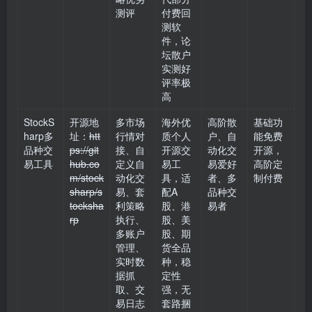
测评
付费回
测软
件，论
坛散户
实测好
评率极
高
StockS
开源地
多市场
海外优
高阶散
基础功
harp多
址：
htt
行情对
质个人
户、自
能免费
品种交
ps://git
接、自
开源交
动化交
开源，
易工具
hub.co
定义自
易工
易爱好
高阶定
m/stock
动化交
具，适
者、多
制付费
sharp/s
易、套
配A
品种交
tocksha
利策略
股、港
易者
rp
执行、
股、美
多账户
股、期
管理、
货全品
实时数
种，稳
据抓
定性
取、交
强，无
易日志
套路捆