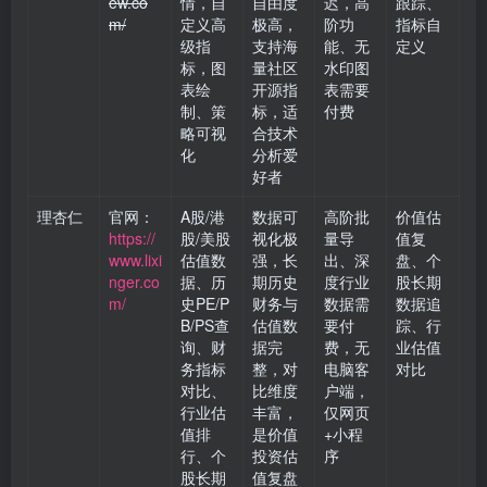
ew.co
情，自
自由度
迟，高
跟踪、
m/
定义高
极高，
阶功
指标自
级指
支持海
能、无
定义
标，图
量社区
水印图
表绘
开源指
表需要
制、策
标，适
付费
略可视
合技术
化
分析爱
好者
理杏仁
官网：
A股/港
数据可
高阶批
价值估
https://
股/美股
视化极
量导
值复
www.lixi
估值数
强，长
出、深
盘、个
nger.co
据、历
期历史
度行业
股长期
m/
史PE/P
财务与
数据需
数据追
B/PS查
估值数
要付
踪、行
询、财
据完
费，无
业估值
务指标
整，对
电脑客
对比
对比、
比维度
户端，
行业估
丰富，
仅网页
值排
是价值
+小程
行、个
投资估
序
股长期
值复盘