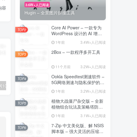
3.6W+人已阅读
内容
Hugin – 全景图片拼接工具
Core AI Power – 一款专为
TOP2
WordPress 设计的 AI 增强
插件
1年前
3.4W+人已阅读
2Box – 一款程序多开工具
TOP3
11个月前
3.2W+人已阅读
Ookla Speedtest测速软件 –
TOP4
5G网络测速与隐私保护的多
SnapAny – 全网1000+平台视频图片一键下载，装机必装
AiPy – 让AI成为你的贴心助手的先进AGI工具
功能工具
1年前
3.2W+人已阅读
植物大战僵尸杂交版 – 全新
TOP5
植物组合玩法及策略塔防的
魅力
1年前
3.1W+人已阅读
7-Zip 中文美化版、解 NSIS
TOP6
脚本版 – 强大灵活的压缩与