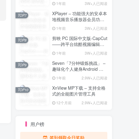
解压工具
1年前
3W+人已阅读
XPlayer – 功能强大的安卓本
TOP7
地视频音乐播放器会员功能
解锁版
1年前
3W+人已阅读
剪映 PC 国际中文版-CapCut
TOP8
——跨平台炫酷视频编辑与
海量素材资源
1年前
3W+人已阅读
Seven「7分钟锻炼挑战」 –
TOP9
趣味化个人健身Android 直
装解锁完整版
1年前
2.9W+人已阅读
XnView MP下载 – 支持全格
TOP10
式的全能图片管理工具
12个月前
2.9W+人已阅读
用户榜
签到领取今日奖励