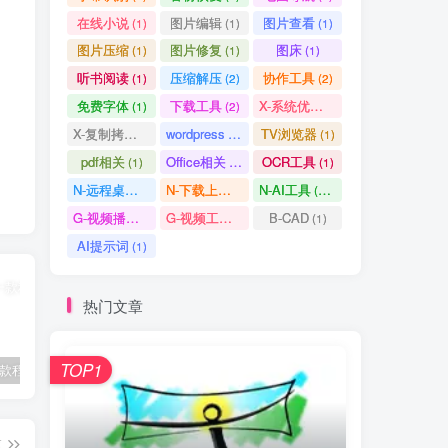
在线小说
图片编辑
图片查看
(1)
(1)
(1)
图片压缩
图片修复
图床
(1)
(1)
(1)
听书阅读
压缩解压
协作工具
(1)
(2)
(2)
免费字体
下载工具
X-系统优化
(1)
(2)
(1)
X-复制拷贝
wordpress
TV浏览器
(1)
(3)
(1)
pdf相关
Office相关
OCR工具
(1)
(3)
(1)
N-远程桌面
N-下载上传
N-AI工具
(0)
(1)
(37)
G-视频播放
G-视频工具
B-CAD
(2)
(1)
(1)
AI提示词
(1)
热门文章
TOP1
2Box – 一款程序多开工具
Ookla Speedtest测速软件 – 5G网络测速与隐私保护的多功能工具
植物大战僵尸杂交版 – 全新植物组合玩法及策略塔防的魅力
篇