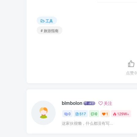
工具
# 旅游指南
点赞
0
blmbolon
关注
0
517
0
1
129W+
这家伙很懒，什么都没有写...