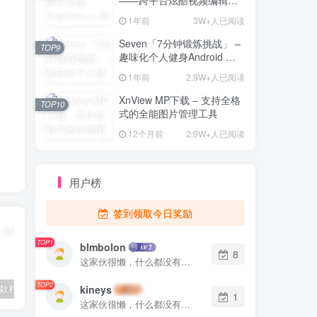
海量素材资源
1年前
3W+人已阅读
Seven「7分钟锻炼挑战」 –
TOP9
趣味化个人健身Android 直
装解锁完整版
1年前
2.9W+人已阅读
XnView MP下载 – 支持全格
TOP10
式的全能图片管理工具
12个月前
2.9W+人已阅读
用户榜
签到领取今日奖励
TOP1
blmbolon
8
这家伙很懒，什么都没有写...
TOP2
2Box – 一款程序多开工具
Ookla Speedtest测速软件 – 5G网络测速与隐私保护的多功能工具
植物大战僵尸杂交版 – 全新植物组合玩法及策略塔防的魅力
kineys
1
这家伙很懒，什么都没有写...