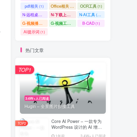
pdf相关
Office相关
OCR工具
(1)
(3)
(1)
N-远程桌面
N-下载上传
N-AI工具
(0)
(1)
(37)
G-视频播放
G-视频工具
B-CAD
(2)
(1)
(1)
题
AI提示词
(1)
热门文章
TOP1
3.6W+人已阅读
Hugin – 全景图片拼接工具
申
Core AI Power – 一款专为
TOP2
WordPress 设计的 AI 增强
插件
1年前
3.4W+人已阅读