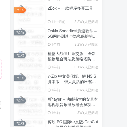
2Box – 一款程序多开工具
TOP3
指
11个月前
3.2W+人已阅读
松
Ookla Speedtest测速软件 –
TOP4
5G网络测速与隐私保护的多
功能工具
1年前
3.2W+人已阅读
植物大战僵尸杂交版 – 全新
TOP5
植物组合玩法及策略塔防的
魅力
1年前
3.1W+人已阅读
7-Zip 中文美化版、解 NSIS
TOP6
脚本版 – 强大灵活的压缩与
解压工具
1年前
3W+人已阅读
XPlayer – 功能强大的安卓本
TOP7
用
地视频音乐播放器会员功能
版
解锁版
后
1年前
3W+人已阅读
剪映 PC 国际中文版-CapCut
TOP8
——跨平台炫酷视频编辑与