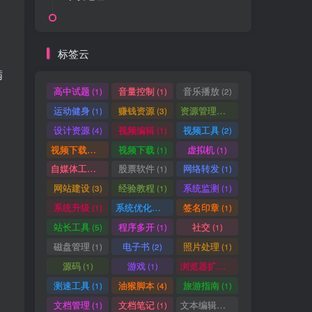
标签云
满
高中试题
音量控制
音乐播放
(1)
(1)
(2)
运动健身
赚钱资源
资源管理器
(1)
(3)
(1)
设计资源
视频编辑
视频工具
(4)
(1)
(2)
视频下载工具
视频下载
虚拟机
(9)
(1)
(1)
自媒体工具
股票软件
网络转发
(1)
(1)
(1)
网站建设
经验教程
系统监测
(3)
(1)
(1)
HI！请登录
系统升级
系统优化清理
签名印章
(1)
(1)
(1)
站长工具
程序多开
社交
(5)
(1)
(1)
登录
注册
磁盘管理
电子书
照片处理
(1)
(2)
(1)
源码
游戏
浏览器扩展
(1)
(1)
(5)
测速工具
油猴脚本
旅游指南
(1)
(4)
(1)
文档管理
文档笔记
文本编辑器
(1)
(1)
(1)