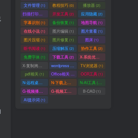
文件管理
教程技巧
播放器
(1)
(0)
(2)
(1)
(1)
(2)
扫描打印软件
开发工具
应用隐藏
(1)
(2)
(2)
流
(1)
(3)
(1)
字幕识别
备份恢复
地图导航
(1)
(1)
(1)
(4)
(1)
(2)
在线小说
图片编辑
图片查看
(1)
(1)
(1)
(9)
(1)
(1)
图片压缩
图片修复
图床
(1)
(1)
(1)
(1)
(1)
(1)
听书阅读
压缩解压
协作工具
(1)
(2)
(2)
(3)
(1)
(1)
免费字体
下载工具
X-系统优化
(1)
(2)
(1)
(1)
(1)
(1)
X-复制拷贝
wordpress
TV浏览器
(1)
(3)
(1)
(5)
(1)
(1)
pdf相关
Office相关
OCR工具
(1)
(3)
(1)
(1)
(2)
(1)
N-远程桌面
N-下载上传
N-AI工具
(0)
(1)
(37)
(1)
(1)
(5)
G-视频播放
G-视频工具
B-CAD
(2)
(1)
(1)
(1)
(4)
(1)
AI提示词
(1)
(1)
(1)
(1)
调
(1)
(0)
(2)
(1)
(2)
(2)
(1)
(1)
(1)