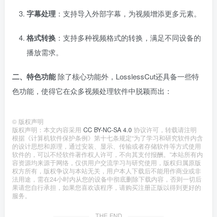
字幕处理
：支持导入外部字幕，为视频增添更多元素。
格式转换
：支持多种视频格式的转换，满足不同设备的
播放需求。
二、特色功能
除了核心功能外，LosslessCut还具备一些特
色功能，使得它在众多视频处理软件中脱颖而出：
©
版权声明
版权声明：本文内容采用
CC BY-NC-SA 4.0
协议许可，转载请注明
根据《计算机软件保护条例》第十七条规定“为了学习和研究软件内含
的设计思想和原理，通过安装、显示、传输或者存储软件等方式使用
软件的，可以不经软件著作权人许可，不向其支付报酬。”本站所有内
容资源均来源于网络，仅供用户交流学习与研究使用，版权归属原版
权方所有，版权争议与本站无关，用户本人下载后不能用作商业或非
法用途，需在24小时内从您的设备中彻底删除下载内容，否则一切后
果请您自行承担，如果您喜欢该程序，请购买注册正版以得到更好的
服务。
THE END