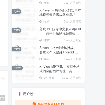
解压工具
1年前
3W+人已阅读
XPlayer – 功能强大的安卓本
TOP7
地视频音乐播放器会员功能
解锁版
1年前
3W+人已阅读
剪映 PC 国际中文版-CapCut
TOP8
——跨平台炫酷视频编辑与
海量素材资源
1年前
3W+人已阅读
Seven「7分钟锻炼挑战」 –
TOP9
趣味化个人健身Android 直
装解锁完整版
1年前
2.9W+人已阅读
XnView MP下载 – 支持全格
TOP10
式的全能图片管理工具
12个月前
2.9W+人已阅读
用户榜
2Box – 一款程序多开工具
Ookla Speedtest测速软件 – 5G网络测速与隐私保护的多功能工具
植物大战僵尸杂交版 – 全新植物组合玩法及策略塔防的魅力
签到领取今日奖励