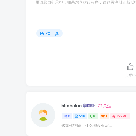
果请您自行承担，如果您喜欢该程序，请购买注册正版以
PC 工具
点赞
0
blmbolon
关注
0
518
0
1
129W+
这家伙很懒，什么都没有写...