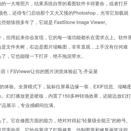
拍的一大堆照片，结果系统自带的看图软件卡得要命，或者打开
色，还得专门启动那个又大又慢的Photoshop，光等它加载就
年了，它就是 FastStone Image Viewer。
件，但用起来你会发现，它的每一项功能都长在需求点上。软件
边是文件夹树，右边是图片缩略图，非常直观，上手没有任何难
头了，它也能嗖一下打开，绝不拖泥带水。
的体验。全屏模式下，鼠标往屏幕边缘一靠，EXIF信息、缩略
。幻灯播放更是硬核，内置了150多种转场效果，还能边放幻灯
产品展示，专业感瞬间拉满。
了。它在修图方面的能力，绝对对得起“轻量级全能王”的称号。
更厉害的是，它给你塞进了红眼修复、仿制图章和修复画笔这些