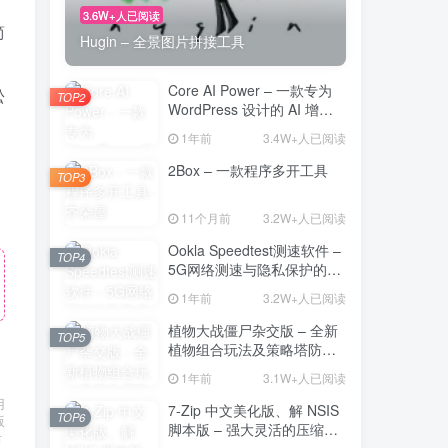
3.6W+人已阅读
简
Hugin – 全景图片拼接工具
Core AI Power – 一款专为
松
TOP2
WordPress 设计的 AI 增强
插件
1年前
3.4W+人已阅读
2Box – 一款程序多开工具
TOP3
11个月前
3.2W+人已阅读
Ookla Speedtest测速软件 –
TOP4
5G网络测速与隐私保护的多
功能工具
1年前
3.2W+人已阅读
植物大战僵尸杂交版 – 全新
TOP5
植物组合玩法及策略塔防的
魅力
1年前
3.1W+人已阅读
用
7-Zip 中文美化版、解 NSIS
TOP6
版
脚本版 – 强大灵活的压缩与
后