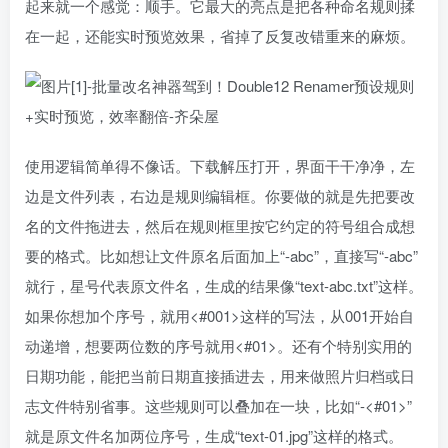
起来就一个感觉：顺手。它最大的亮点是把各种命名规则揉
在一起，还能实时预览效果，省掉了反复改错重来的麻烦。
使用逻辑简单得不像话。下载解压打开，界面干干净净，左
边是文件列表，右边是规则编辑框。你要做的就是先把要改
名的文件拖进去，然后在规则框里按它约定的符号组合成想
要的格式。比如想让文件原名后面加上“-abc”，直接写“-abc”
就行，星号代表原文件名，生成的结果像“text-abc.txt”这样。
如果你想加个序号，就用<#001>这样的写法，从001开始自
动递增，想要两位数的序号就用<#01>。还有个特别实用的
日期功能，能把当前日期直接插进去，用来做照片归档或日
志文件特别省事。这些规则可以叠加在一块，比如“-<#01>”
就是原文件名加两位序号，生成“text-01.jpg”这样的格式。