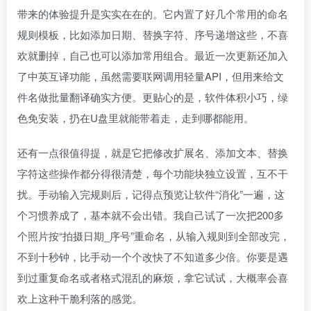
带来的体验提升是实实在在的。它内置了好几个常用的命名
规则模板，比如添加日期、替换字符、序号递增这些，不喜
欢就删掉，自己也可以添加常用组合。最近一次更新还加入
了中英互译功能，虽然需要联网调用轻量API，但用来给文
件名做批量翻译确实方便。更贴心的是，软件体积小巧，绿
色免安装，扔在U盘里就能带着走，走到哪都能用。
还有一点很值得提，就是它把修改扩展名、添加文本、替换
字符这些操作都分得很清楚，每个功能块独立设置，互不干
扰。手动输入完规则后，记得点预览让软件“消化”一遍，这
个习惯养成了，基本就不会出错。我自己试了一次把200多
个照片按“拍摄日期_序号”重命名，从输入规则到全部改完，
不到十秒钟，比手动一个个改快了不知道多少倍。你要是遇
到过重复命名或者格式混乱的麻烦，拿它试试，大概率会喜
欢上这种干脆利落的感觉。