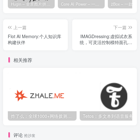
Hugin – 全景图片拼接工具
Core AI Power – 一款专为 WordPress 设计的 AI 增强插件
上一篇
下一篇
Flot AI Memory:个人知识库
IMAGDressing:虚拟试衣系
构建伙伴
统，可灵活控制模特面孔、
姿势和场景
相关推荐
炸了么：全球1000+网络拨测节点，多功能网络测速与监控平台
Tetos：多文本到语音服务的统一接口，多个文本转
评论
抢沙发