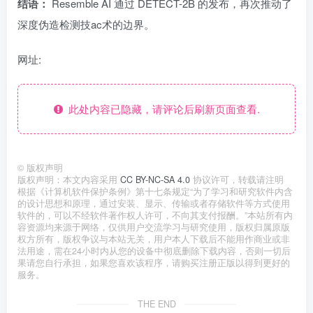
结语：
Resemble AI 通过 DETECT-2B 的发布，再次推动了
深度伪造检测技ac术的边界。
网址:
此处内容已隐藏，请评论后刷新页面查看.
©
版权声明
版权声明：本文内容采用
CC BY-NC-SA 4.0
协议许可，转载请注明
根据《计算机软件保护条例》第十七条规定“为了学习和研究软件内含
的设计思想和原理，通过安装、显示、传输或者存储软件等方式使用
软件的，可以不经软件著作权人许可，不向其支付报酬。”本站所有内
容资源均来源于网络，仅供用户交流学习与研究使用，版权归属原版
权方所有，版权争议与本站无关，用户本人下载后不能用作商业或非
法用途，需在24小时内从您的设备中彻底删除下载内容，否则一切后
果请您自行承担，如果您喜欢该程序，请购买注册正版以得到更好的
服务。
THE END