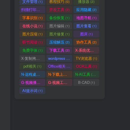
文件管理
教程技巧
播放器
(1)
(0)
(2)
(1)
(1)
(2)
扫描打印软件
开发工具
应用隐藏
(1)
(2)
(2)
(1)
(3)
(1)
字幕识别
备份恢复
地图导航
(1)
(1)
(1)
(4)
(1)
(2)
在线小说
图片编辑
图片查看
(1)
(1)
(1)
(9)
(1)
(1)
图片压缩
图片修复
图床
(1)
(1)
(1)
(1)
(1)
(1)
听书阅读
压缩解压
协作工具
(1)
(2)
(2)
(3)
(1)
(1)
免费字体
下载工具
X-系统优化
(1)
(2)
(1)
(1)
(1)
(1)
X-复制拷贝
wordpress
TV浏览器
(1)
(3)
(1)
(5)
(1)
(1)
pdf相关
Office相关
OCR工具
(1)
(3)
(1)
(1)
(2)
(1)
N-远程桌面
N-下载上传
N-AI工具
(0)
(1)
(37)
(1)
(1)
(5)
G-视频播放
G-视频工具
B-CAD
(2)
(1)
(1)
(1)
(4)
(1)
AI提示词
(1)
(1)
(1)
(1)
(1)
(0)
(2)
(1)
(2)
(2)
(1)
(1)
(1)
(1)
(1)
(1)