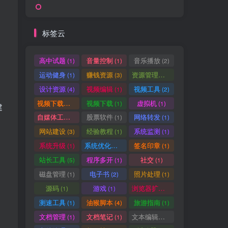
标签云
高中试题
音量控制
音乐播放
(1)
(1)
(2)
运动健身
赚钱资源
资源管理器
(1)
(3)
(1)
设计资源
视频编辑
视频工具
(4)
(1)
(2)
视频下载工具
视频下载
虚拟机
(9)
(1)
(1)
建
自媒体工具
股票软件
网络转发
(1)
(1)
(1)
网站建设
经验教程
系统监测
(3)
(1)
(1)
HI！请登录
系统升级
系统优化清理
签名印章
(1)
(1)
(1)
站长工具
程序多开
社交
(5)
(1)
(1)
登录
注册
磁盘管理
电子书
照片处理
(1)
(2)
(1)
源码
游戏
浏览器扩展
(1)
(1)
(5)
测速工具
油猴脚本
旅游指南
(1)
(4)
(1)
文档管理
文档笔记
文本编辑器
(1)
(1)
(1)