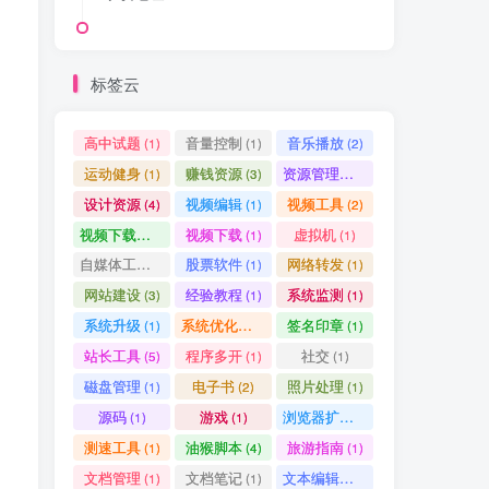
标签云
高中试题
音量控制
音乐播放
(1)
(1)
(2)
运动健身
赚钱资源
资源管理器
(1)
(3)
(1)
设计资源
视频编辑
视频工具
(4)
(1)
(2)
视频下载工具
视频下载
虚拟机
(9)
(1)
(1)
自媒体工具
股票软件
网络转发
(1)
(1)
(1)
网站建设
经验教程
系统监测
(3)
(1)
(1)
HI！请登录
系统升级
系统优化清理
签名印章
(1)
(1)
(1)
站长工具
程序多开
社交
(5)
(1)
(1)
登录
注册
磁盘管理
电子书
照片处理
(1)
(2)
(1)
源码
游戏
浏览器扩展
(1)
(1)
(5)
测速工具
油猴脚本
旅游指南
(1)
(4)
(1)
文档管理
文档笔记
文本编辑器
(1)
(1)
(1)