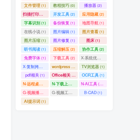
文件管理
教程技巧
播放器
(1)
(0)
(2)
(1)
(1)
(2)
扫描打印软件
开发工具
应用隐藏
(1)
(2)
(2)
(1)
(3)
(1)
字幕识别
备份恢复
地图导航
(1)
(1)
(1)
(4)
(1)
(2)
。
在线小说
图片编辑
图片查看
(1)
(1)
(1)
(9)
(1)
(1)
图片压缩
图片修复
图床
(1)
(1)
(1)
(1)
(1)
(1)
听书阅读
压缩解压
协作工具
(1)
(2)
(2)
(3)
(1)
(1)
免费字体
下载工具
X-系统优化
(1)
(2)
(1)
(1)
(1)
(1)
X-复制拷贝
wordpress
TV浏览器
(1)
(3)
(1)
(5)
(1)
(1)
pdf相关
Office相关
OCR工具
(1)
(3)
(1)
(1)
(2)
(1)
N-远程桌面
N-下载上传
N-AI工具
(0)
(1)
(37)
(1)
(1)
(5)
G-视频播放
G-视频工具
B-CAD
(2)
(1)
(1)
(1)
(4)
(1)
AI提示词
(1)
(1)
(1)
(1)
(1)
(0)
(2)
(1)
(2)
(2)
(1)
(1)
(1)