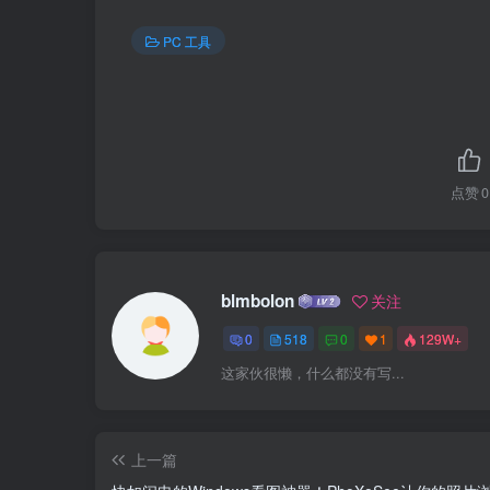
PC 工具
点赞
0
blmbolon
关注
0
518
0
1
129W+
这家伙很懒，什么都没有写...
上一篇