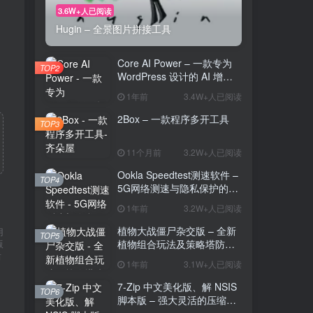
3.6W+人已阅读
Hugin – 全景图片拼接工具
Core AI Power – 一款专为
TOP2
WordPress 设计的 AI 增强
插件
1年前
3.4W+人已阅读
2Box – 一款程序多开工具
TOP3
11个月前
3.2W+人已阅读
Ookla Speedtest测速软件 –
TOP4
5G网络测速与隐私保护的多
功能工具
1年前
3.2W+人已阅读
植物大战僵尸杂交版 – 全新
用
TOP5
植物组合玩法及策略塔防的
版
后
魅力
1年前
3.1W+人已阅读
7-Zip 中文美化版、解 NSIS
TOP6
脚本版 – 强大灵活的压缩与