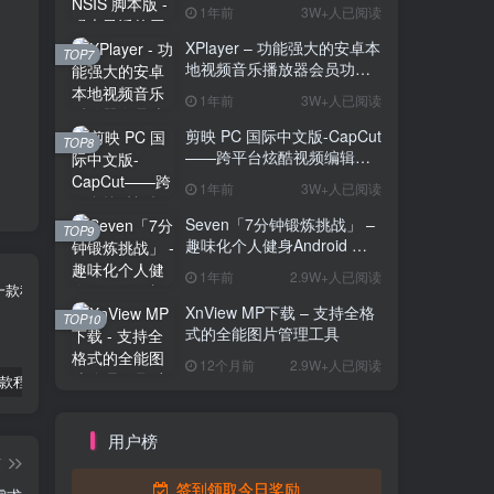
解压工具
1年前
3W+人已阅读
XPlayer – 功能强大的安卓本
TOP7
地视频音乐播放器会员功能
解锁版
1年前
3W+人已阅读
剪映 PC 国际中文版-CapCut
TOP8
——跨平台炫酷视频编辑与
海量素材资源
1年前
3W+人已阅读
Seven「7分钟锻炼挑战」 –
TOP9
趣味化个人健身Android 直
装解锁完整版
1年前
2.9W+人已阅读
XnView MP下载 – 支持全格
TOP10
式的全能图片管理工具
12个月前
2.9W+人已阅读
2Box – 一款程序多开工具
Ookla Speedtest测速软件 – 5G网络测速与隐私保护的多功能工具
植物大战僵尸杂交版 – 全新植物组合玩法及策略塔防的魅力
用户榜
篇
签到领取今日奖励