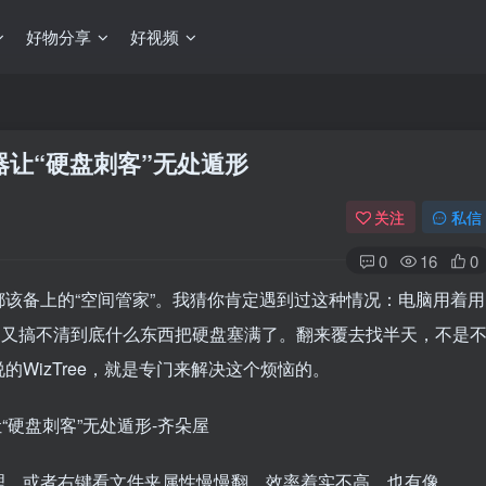
好物分享
好视频
神器让“硬盘刺客”无处遁形
关注
私信
0
16
0
该备上的“空间管家”。我猜你肯定遇到过这种情况：电脑用着用
己又搞不清到底什么东西把硬盘塞满了。翻来覆去找半天，不是
WizTree，就是专门来解决这个烦恼的。
理，或者右键看文件夹属性慢慢翻，效率着实不高。也有像