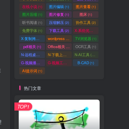
在线小说
图片编辑
图片查看
(1)
(1)
(1)
图片压缩
图片修复
图床
(1)
(1)
(1)
听书阅读
压缩解压
协作工具
(1)
(2)
(2)
免费字体
下载工具
X-系统优化
(1)
(2)
(1)
X-复制拷贝
wordpress
TV浏览器
(1)
(3)
(1)
。
pdf相关
Office相关
OCR工具
(1)
(3)
(1)
N-远程桌面
N-下载上传
N-AI工具
(0)
(1)
(37)
G-视频播放
G-视频工具
B-CAD
(2)
(1)
(1)
在
AI提示词
(1)
热门文章
不
TOP1
理