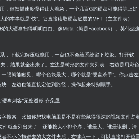
的工具，虽然能用，但扫描速度慢得让人着急，一个几百G的硬盘可能得等上好
最大的本事就是“快”。它直接读取硬盘底层的MFT（主文件表），
大硬盘扫得明明白白。像Meta（就是Facebook）、英伟达
没关系，下载完解压就能用，一点也不会给系统留下垃圾。打开软
功夫，结果就全出来了。左边是树形的文件夹列表，右边是用彩
一眼就能瞅见。哪个色块最大，哪个就是“硬盘杀手”。你点击左
色块，左边也能直接定位到路径，操作起来特别顺手。
名字搜索。比如你想找电脑里是不是有些藏得很深的视频文件占
MP4文件就全列出来了，还能按大小排个序，谁最大、谁最该删，清
或者不小心拖进去的大文件夹后，右键点一下，可以直接打开位