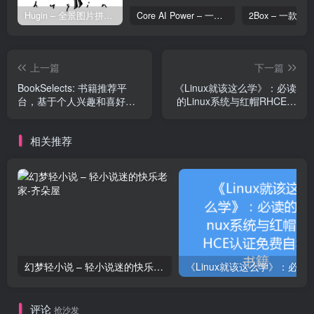
Hugin – 全景图片拼接工具
Core AI Power – 一款专为 WordPress 设计的 AI 增强插件
上一篇
下一篇
BookSelects: 书籍推荐平
《Linux就该这么学》：必读
台，基于个人兴趣和喜好发
的Linux系统与红帽RHCE认
现新的书籍
证免费自学书籍
相关推荐
幻梦轻小说 – 轻小说迷的快乐老家
《Linux就该这么学》：必读的Linux系统与
评论
抢沙发