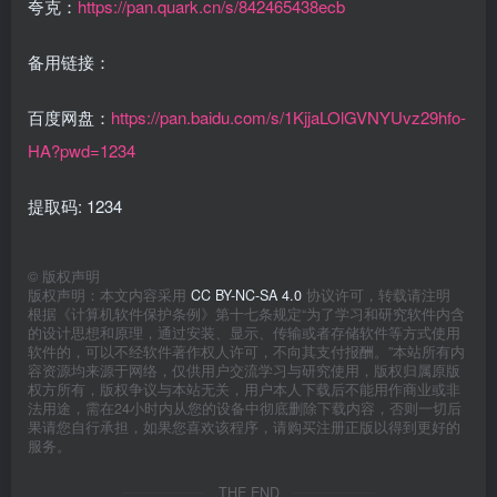
夸克：
https://pan.quark.cn/s/842465438ecb
备用链接：
百度网盘：
https://pan.baidu.com/s/1KjjaLOlGVNYUvz29hfo-
HA?pwd=1234
提取码: 1234
©
版权声明
版权声明：本文内容采用
CC BY-NC-SA 4.0
协议许可，转载请注明
根据《计算机软件保护条例》第十七条规定“为了学习和研究软件内含
的设计思想和原理，通过安装、显示、传输或者存储软件等方式使用
软件的，可以不经软件著作权人许可，不向其支付报酬。”本站所有内
容资源均来源于网络，仅供用户交流学习与研究使用，版权归属原版
权方所有，版权争议与本站无关，用户本人下载后不能用作商业或非
法用途，需在24小时内从您的设备中彻底删除下载内容，否则一切后
果请您自行承担，如果您喜欢该程序，请购买注册正版以得到更好的
服务。
THE END