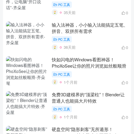
PC 工具
35天前
0
输入法神器，小小输入法能搞定五笔、
拼音、双拼所有需求
PC 工具
36天前
0
快如闪电的Windows看图神器！
PhoXoSee让你的照片浏览如丝般顺滑
PC 工具
1个月前
0
免费3D建模界的“顶梁柱”！Blender让
普通人也能搞大片特效
PC 工具
1个月前
0
硬盘空间“隐形刺客”无所遁形！