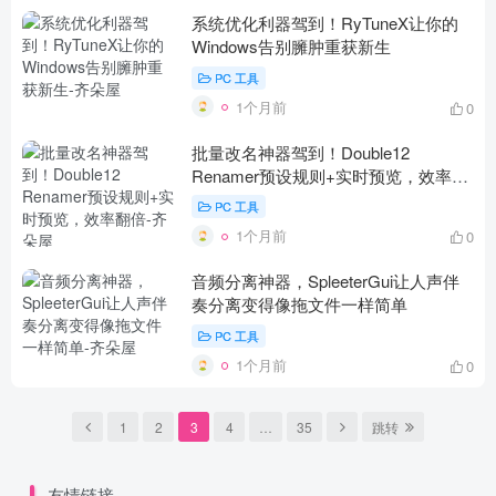
系统优化利器驾到！RyTuneX让你的
Windows告别臃肿重获新生
PC 工具
1个月前
0
批量改名神器驾到！Double12
Renamer预设规则+实时预览，效率翻
倍
PC 工具
1个月前
0
音频分离神器，SpleeterGui让人声伴
奏分离变得像拖文件一样简单
PC 工具
1个月前
0
1
2
3
4
…
35
跳转
友情链接