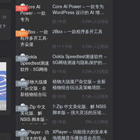
Core AI Power – 一款专为
TOP2
WordPress 设计的 AI 增强
篇
插件
1年前
3.4W+人已阅读
市？
2Box – 一款程序多开工具
TOP3
11个月前
3.2W+人已阅读
Ookla Speedtest测速软件 –
TOP4
5G网络测速与隐私保护的多
功能工具
1年前
3.2W+人已阅读
植物大战僵尸杂交版 – 全新
TOP5
植物组合玩法及策略塔防的
魅力
1年前
3.1W+人已阅读
天涯神贴：回顾1999~2024年度天涯社区热门话题，专注于收集和展示天涯社区年度热门帖子的在线平台
好文分享:房子回到白菜价，这些城市正在‘鹤岗化’
7-Zip 中文美化版、解 NSIS
TOP6
脚本版 – 强大灵活的压缩与
解压工具
1年前
3W+人已阅读
XPlayer – 功能强大的安卓本
TOP7
地视频音乐播放器会员功能