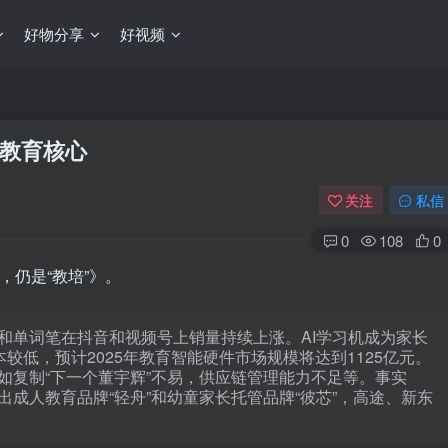
好物分享
好视频
教育核心
关注
私信
0
108
0
，仍是“教培”》。
和单词笔在抖音和视频号上销量持续上涨。AI学习机成为家长
较低，预计2025年教育智能硬件市场规模将达到1125亿元。
如复制“下一个董宇辉”不易，供应链管理能力不足等。事实
成人教育品牌“轻舟”和幼童家长托管品牌“彼芯”，高途、新东