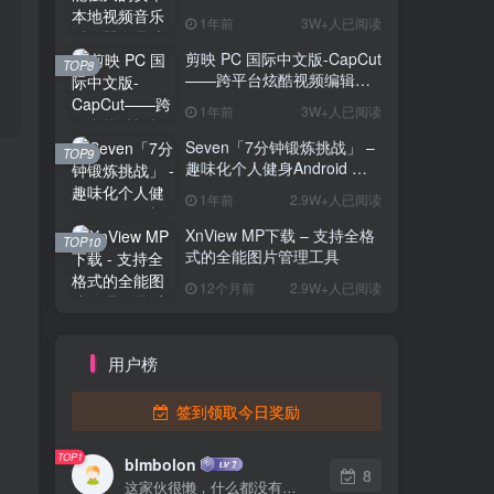
解锁版
1年前
3W+人已阅读
剪映 PC 国际中文版-CapCut
TOP8
——跨平台炫酷视频编辑与
海量素材资源
1年前
3W+人已阅读
Seven「7分钟锻炼挑战」 –
TOP9
趣味化个人健身Android 直
装解锁完整版
1年前
2.9W+人已阅读
XnView MP下载 – 支持全格
TOP10
式的全能图片管理工具
12个月前
2.9W+人已阅读
用户榜
签到领取今日奖励
TOP1
blmbolon
8
这家伙很懒，什么都没有写...