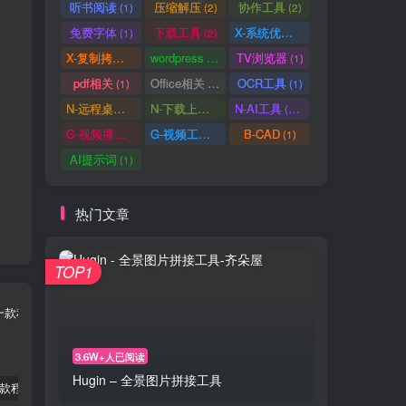
后
听书阅读
压缩解压
协作工具
(1)
(2)
(2)
免费字体
下载工具
X-系统优化
(1)
(2)
(1)
X-复制拷贝
wordpress
TV浏览器
(1)
(3)
(1)
pdf相关
Office相关
OCR工具
(1)
(3)
(1)
N-远程桌面
N-下载上传
N-AI工具
(0)
(1)
(37)
G-视频播放
G-视频工具
B-CAD
(2)
(1)
(1)
AI提示词
(1)
热门文章
TOP1
3.6W+人已阅读
Hugin – 全景图片拼接工具
2Box – 一款程序多开工具
Ookla Speedtest测速软件 – 5G网络测速与隐私保护的多功能工具
植物大战僵尸杂交版 – 全新植物组合玩法及策略塔防的魅力