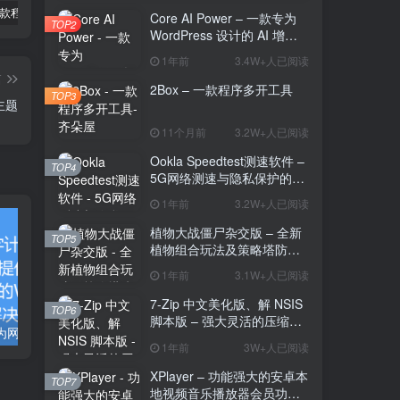
2Box – 一款程序多开工具
Ookla Speedtest测速软件 – 5G网络测速与隐私保护的多功能工具
植物大战僵尸杂交版 – 全新植物组合玩法及策略塔防的魅力
Core AI Power – 一款专为
TOP2
WordPress 设计的 AI 增强
插件
1年前
3.4W+人已阅读
篇
2Box – 一款程序多开工具
TOP3
s主题
11个月前
3.2W+人已阅读
Ookla Speedtest测速软件 –
TOP4
5G网络测速与隐私保护的多
功能工具
1年前
3.2W+人已阅读
植物大战僵尸杂交版 – 全新
TOP5
植物组合玩法及策略塔防的
魅力
1年前
3.1W+人已阅读
7-Zip 中文美化版、解 NSIS
TOP6
脚本版 – 强大灵活的压缩与
中文网字计划:为网站开发者提供多种中文字体的Web Font解决方案
Buzzing：英文新闻资讯中文摘要服务
解压工具
1年前
3W+人已阅读
XPlayer – 功能强大的安卓本
TOP7
地视频音乐播放器会员功能