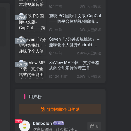
解锁版
1年前
3W+人已阅读
剪映 PC 国际中文版-CapCut
TOP8
——跨平台炫酷视频编辑与
海量素材资源
1年前
3W+人已阅读
Seven「7分钟锻炼挑战」 –
TOP9
趣味化个人健身Android 直
装解锁完整版
1年前
2.9W+人已阅读
XnView MP下载 – 支持全格
TOP10
式的全能图片管理工具
12个月前
2.9W+人已阅读
用户榜
签到领取今日奖励
TOP1
blmbolon
8
这家伙很懒，什么都没有写...