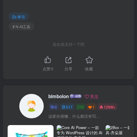
学习
# N-AI工具
喜欢就支持一下吧
点赞
0
分享
收藏
blmbolon
关注
0
517
0
1
129W+
这家伙很懒，什么都没有写...