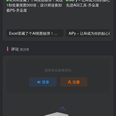
Excel里藏了个AI抠图核弹！离线1秒批量抠图300张，设计师连夜卸载PS
评论
抢沙发
请登录后发表评论
登录
注册