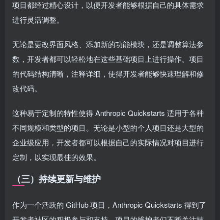
项目都经过精心设计，以便开发者能够根据自己的具体需求
进行灵活调整。
无论是更改界面风格、添加新的功能模块，还是调整算法参
数，开发者都可以轻松地在这些基础项目上进行操作。项目
的代码结构清晰，注释详细，使得开发者能够快速理解和修
改代码。
这种易于定制的特性使得 Anthropic Quickstarts 适用于各种
不同规模和类型的项目。无论是小型的个人项目还是大型的
企业级应用，开发者都可以根据自己的实际情况对项目进行
定制，以实现最佳的效果。
（三）持续更新与维护
作为一个活跃的 GitHub 项目，Anthropic Quickstarts 得到了
开发者社区的积极参与和支持。项目的维护者们不断关注技