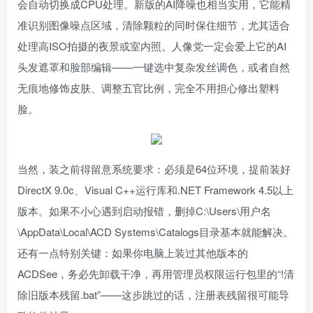
会自动切换成CPU处理。新版的AI降噪也相当实用，它能精
准识别图像噪点区域，清除颗粒的同时保住细节，尤其适合
处理高ISO拍摄的夜景或室内照。人像党一定会爱上它的AI
头发遮罩和脸部编辑——一键选中复杂发丝调色，或者自然
无痕地修饰皮肤、调整五官比例，完全不用担心修出塑料
脸。
当然，装之前得留意系统要求：必须是64位环境，提前装好
DirectX 9.0c、Visual C++运行库和.NET Framework 4.5以上
版本。如果不小心遇到启动报错，删掉C:\Users\用户名
\AppData\Local\ACD Systems\Catalogs目录基本就能解决。
还有一点特别关键：如果你电脑上装过其他版本的
ACDSee，务必先卸载干净，再用管理员权限运行包里的“!清
除旧版本残留.bat”——这步跳过的话，注册表残留很可能导