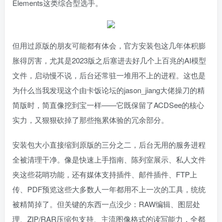
Elements这类综合型选手。
但用过原版的朋友可能都有体会，官方安装包这几年体积膨
胀得厉害，尤其是2023版之后塞进去好几个上百兆的AI模型
文件，启动慢不说，后台还常驻一堆用不上的进程。这也是
为什么当我发现这个由卡饭论坛的jason_jiang大佬操刀的精
简版时，简直像挖到宝一样——它既保留了ACDSee的核心
实力，又狠狠砍掉了那些拖累体验的冗余部分。
安装包大小直接缩到原版的三分之二，后台无用的服务进程
全被清理干净。像是快速上手指南、陈列室展示、私人文件
夹这些花哨功能，还有媒体支持插件、邮件插件、FTP上
传、PDF预览这些大多数人一年都用不上一次的工具，统统
被精简掉了。但关键的东西一点没少：RAW编辑、图层处
理、ZIP/RAR压缩包支持、主流图像格式的读写能力，全都