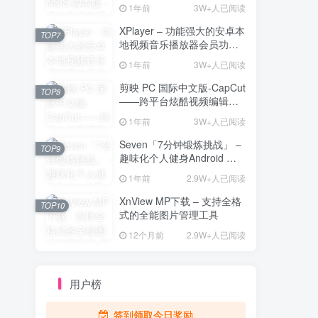
解压工具
1年前
3W+人已阅读
XPlayer – 功能强大的安卓本
TOP7
地视频音乐播放器会员功能
解锁版
1年前
3W+人已阅读
剪映 PC 国际中文版-CapCut
TOP8
——跨平台炫酷视频编辑与
海量素材资源
1年前
3W+人已阅读
Seven「7分钟锻炼挑战」 –
TOP9
趣味化个人健身Android 直
装解锁完整版
1年前
2.9W+人已阅读
XnView MP下载 – 支持全格
TOP10
式的全能图片管理工具
12个月前
2.9W+人已阅读
用户榜
签到领取今日奖励