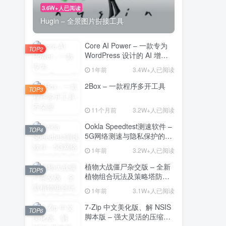
3.6W+人已阅读
Hugin – 全景图片拼接工具
Core AI Power – 一款专为
TOP2
WordPress 设计的 AI 增强
插件
1年前
3.4W+人已阅读
2Box – 一款程序多开工具
TOP3
11个月前
3.2W+人已阅读
Ookla Speedtest测速软件 –
TOP4
5G网络测速与隐私保护的多
功能工具
1年前
3.2W+人已阅读
植物大战僵尸杂交版 – 全新
TOP5
植物组合玩法及策略塔防的
魅力
1年前
3.1W+人已阅读
7-Zip 中文美化版、解 NSIS
TOP6
脚本版 – 强大灵活的压缩与