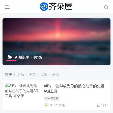
AI知识库
共1篇
排序
更新
浏览
点赞
评论
AiPy – 让AI成为你的贴心助手的先进
AGI工具
# N-AI工具
8个月前
1211