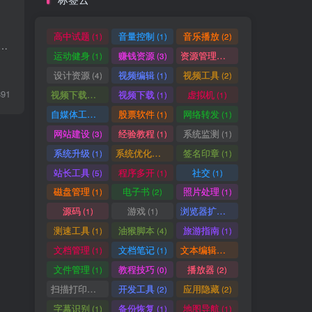
高中试题
音量控制
音乐播放
(1)
(1)
(2)
Earn这款专为自媒体人打造的开源免费一键视频发布工具。涵盖项目简介、主要特点、热门应用场景、系统支持、安装流程、使用方法及真实用户评价，帮助自媒体...
运动健身
赚钱资源
资源管理器
(1)
(3)
(1)
设计资源
视频编辑
视频工具
(4)
(1)
(2)
891
视频下载工具
视频下载
虚拟机
(9)
(1)
(1)
自媒体工具
股票软件
网络转发
(1)
(1)
(1)
网站建设
经验教程
系统监测
(3)
(1)
(1)
系统升级
系统优化清理
签名印章
(1)
(1)
(1)
站长工具
程序多开
社交
(5)
(1)
(1)
磁盘管理
电子书
照片处理
(1)
(2)
(1)
源码
游戏
浏览器扩展
(1)
(1)
(5)
测速工具
油猴脚本
旅游指南
(1)
(4)
(1)
文档管理
文档笔记
文本编辑器
(1)
(1)
(1)
文件管理
教程技巧
播放器
(1)
(0)
(2)
扫描打印软件
开发工具
应用隐藏
(1)
(2)
(2)
字幕识别
备份恢复
地图导航
(1)
(1)
(1)