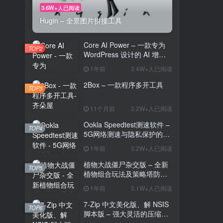
3.6W+人已阅读
Hugin – 全景图片拼接工具
Core AI Power – 一款专为
TOP2
WordPress 设计的 AI 增强
插件
1年前
3.4W+人已阅读
2Box – 一款程序多开工具
TOP3
11个月前
3.2W+人已阅读
Ookla Speedtest测速软件 –
TOP4
5G网络测速与隐私保护的多
功能工具
1年前
3.2W+人已阅读
植物大战僵尸杂交版 – 全新
TOP5
植物组合玩法及策略塔防的
魅力
1年前
3.1W+人已阅读
7-Zip 中文美化版、解 NSIS
TOP6
脚本版 – 强大灵活的压缩与