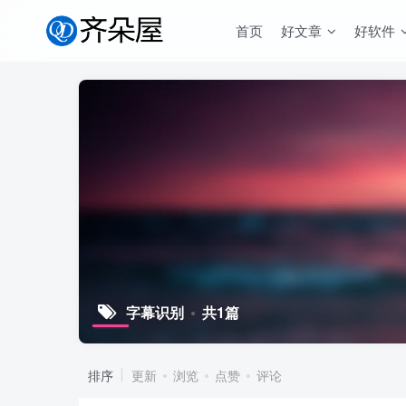
首页
好文章
好软件
字幕识别
共1篇
排序
更新
浏览
点赞
评论