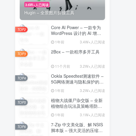
3.6W+人已阅读
Hugin – 全景图片拼接工具
Core AI Power – 一款专为
TOP2
WordPress 设计的 AI 增强
插件
1年前
3.4W+人已阅读
2Box – 一款程序多开工具
TOP3
11个月前
3.2W+人已阅读
Ookla Speedtest测速软件 –
TOP4
5G网络测速与隐私保护的多
功能工具
1年前
3.2W+人已阅读
植物大战僵尸杂交版 – 全新
TOP5
植物组合玩法及策略塔防的
魅力
1年前
3.1W+人已阅读
7-Zip 中文美化版、解 NSIS
TOP6
脚本版 – 强大灵活的压缩与