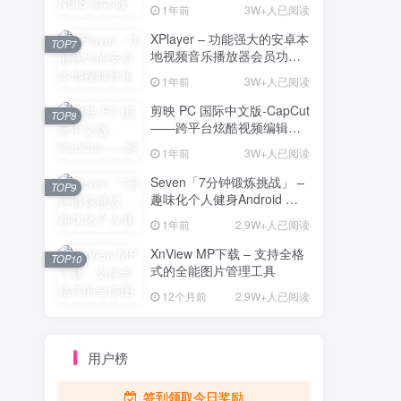
解压工具
1年前
3W+人已阅读
XPlayer – 功能强大的安卓本
TOP7
地视频音乐播放器会员功能
解锁版
1年前
3W+人已阅读
剪映 PC 国际中文版-CapCut
TOP8
——跨平台炫酷视频编辑与
海量素材资源
1年前
3W+人已阅读
Seven「7分钟锻炼挑战」 –
TOP9
趣味化个人健身Android 直
装解锁完整版
1年前
2.9W+人已阅读
XnView MP下载 – 支持全格
TOP10
式的全能图片管理工具
12个月前
2.9W+人已阅读
用户榜
签到领取今日奖励