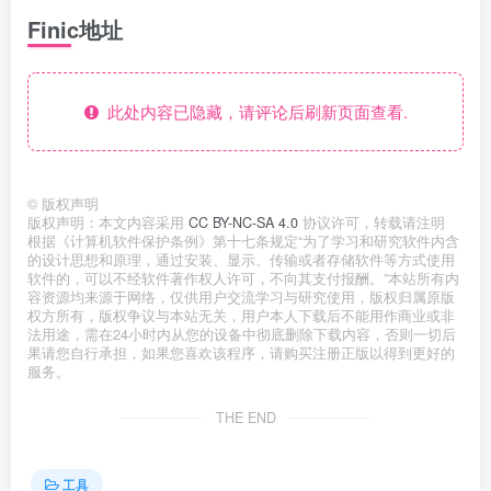
Finic地址
此处内容已隐藏，请评论后刷新页面查看.
©
版权声明
版权声明：本文内容采用
CC BY-NC-SA 4.0
协议许可，转载请注明
根据《计算机软件保护条例》第十七条规定“为了学习和研究软件内含
的设计思想和原理，通过安装、显示、传输或者存储软件等方式使用
软件的，可以不经软件著作权人许可，不向其支付报酬。”本站所有内
容资源均来源于网络，仅供用户交流学习与研究使用，版权归属原版
权方所有，版权争议与本站无关，用户本人下载后不能用作商业或非
法用途，需在24小时内从您的设备中彻底删除下载内容，否则一切后
果请您自行承担，如果您喜欢该程序，请购买注册正版以得到更好的
服务。
THE END
工具