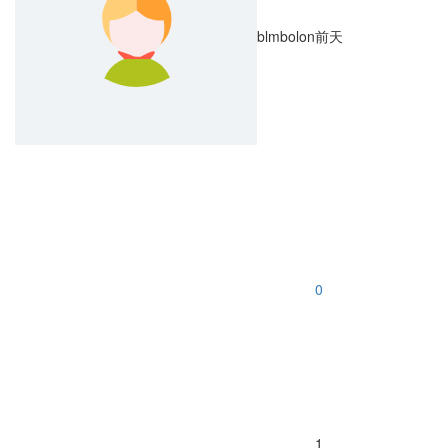
blmbolon
前天
0
1