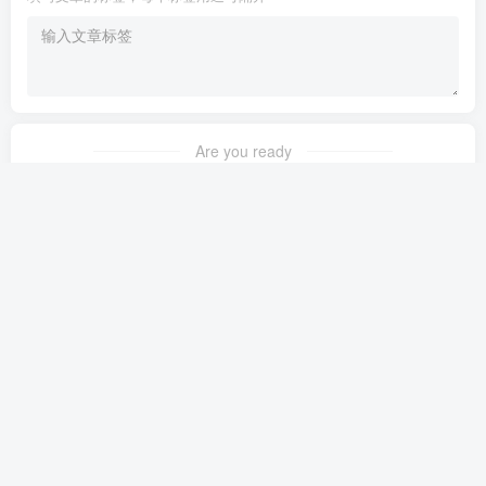
Are you ready
暂无发布权限
友链申请
免责声明
广告合作
关于我们
Copyright © 2024 ·
齐朵屋
·
津ICP备09011262号-10